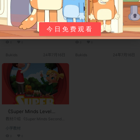
《Super Minds Level 2》剑
《Super Minds Level 1》剑
桥Super Minds第二版 第2
桥Super Minds第二版 第1级
教材介绍 《Super Minds Second E
教材介绍 《Super Minds Second E
今日免费观看
级别
dition》是剑桥大学出版社推出的一
别
dition》是剑桥大学出版社推出的一
小学教材
小学教材
套多级别的英语教材系列，专为儿
套多级别的英语教材系列，专为儿
童设计。该教材不仅关注语言技能
童设计。该教材不仅关注语言技能
0
0
0
0
的培养，还强调学生认知能力的发
的培养，还强调学生认知能力的发
展和跨学科知识的融合。通过丰富
展和跨学科知识的融合。通过丰富
Bukids
24年7月16日
Bukids
24年7月16日
多彩的故事、互动活动和项目工
多彩的故事、互动活动和项目工
作，《Super Minds Second Editio
作，《Super Minds Second Editio
n》激发学生的学习兴趣，培养他们
n》激发学生的学习兴趣，培养他们
的批判性思维和创造力。 出版社介
的批判性思维和创造力。 出版社介
绍 剑桥大学出版社（Cambridge
绍 剑桥大学出版社（Cambridge
U…
U…
《Super Minds Level
Starter》剑桥Super Minds
教材介绍 《Super Minds Second E
第二版 Starter级别
dition》是剑桥大学出版社推出的一
小学教材
套多级别的英语教材系列，专为儿
童设计。该教材不仅关注语言技能
0
0
的培养，还强调学生认知能力的发