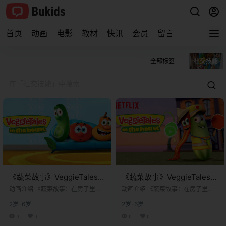
首页
动画
电影
教材
快讯
会员
留言
全部标签
社交技能
《蔬菜故事》VeggieTales
《蔬菜故事》VeggieTales
in the House英文版 第四季
in the House英文版 第三季
动画介绍 《蔬菜故事：在房子里》
动画介绍 《蔬菜故事：在房子里》
[全13集]
（VeggieTales in the House）是经
[全13集]
（VeggieTales in the House）是经
2岁-6岁
2岁-6岁
典动画系列《蔬菜故事》（VeggieT
典动画系列《蔬菜故事》（VeggieT
ales）的衍生作品。这部动画由梦工
ales）的衍生作品。这部动画由梦工
0
0
0
0
厂动画公司制作，于2014年至2016
厂动画公司制作，于2014年至2016