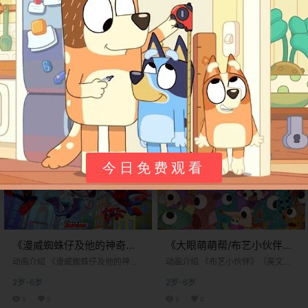
《暖心好麻吉》
《漫威蜘蛛仔及他的神奇朋
Slumberkins英文版 第一季
友》Spidey and His
动画介绍 《Slumberkins》（中文
动画介绍 《漫威蜘蛛仔及他的神奇
[全8集]
常见译名：《思朗姆博克斯》）是
Amazing Friends英文版 第
朋友》（Spidey and His Amazing
2岁-6岁
2岁-6岁
一部于2022年11月4日在全球流媒
Friends）是一部面向学龄前儿童的
二季 [全29集]
体平台Apple TV+独家首播的美国学
3D动画剧集，由漫威动画工作室制
0
0
0
0
龄前儿童动画系列。该剧由世界闻
作，2021年首播于迪士尼频道和Dis
名的木偶制作与动画公司吉姆·汉森
ney Junior。这部动画以年轻的蜘蛛
Bukids
24年7月28日
Bukids
24年7月25日
公司（The Jim Henson Compan
侠彼得·帕克（Peter Parker）为主
y）​ 倾力打造，是其标志性的“生物
角，讲述他与他的神奇朋友们——
商店”（Creature Shop）的又一力
迈尔斯·莫拉莱斯（Miles Morales）
作。 这部动画的独特之处在于它采
和格温·斯黛西（Gwen Stacy），
今日免费观看
用了混合媒体（Hybrid M…
如何…
《漫威蜘蛛仔及他的神奇朋
《大眼萌萌帮/布艺小伙伴》
友》Spidey and His
Patchwork Pals英文版 第二
动画介绍 《漫威蜘蛛仔及他的神奇
动画介绍 《布艺小伙伴》（英文原
Amazing Friends英文版 第
朋友》（Spidey and His Amazing
季 [全26集]
名：Patchwork Pals）是一部由 英
2岁-6岁
2岁-6岁
Friends）是一部面向学龄前儿童的
国广播公司（BBC）​ 旗下著名儿童
一季 [全25集]
3D动画剧集，由漫威动画工作室制
频道 CBeebies​ 推出的学龄前儿童
0
0
0
0
作，2021年首播于迪士尼频道和Dis
动画系列。该系列由 BBC Studios​