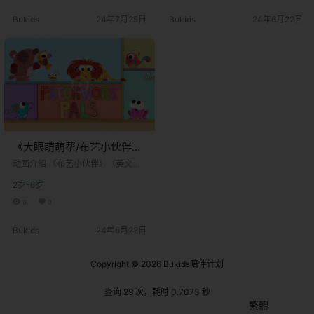
ney Junior。这部动画以年轻的蜘蛛
联合独立动画工作室制作，以其独
Bukids
24年7月25日
Bukids
24年6月22日
侠彼得·帕克（Peter Parker）为主
特的手工布艺视觉风格和温馨友爱
角，讲述他与他的神奇朋友们——
的故事内核，成为BBC早期教育内
迈尔斯·莫拉莱斯（Miles Morales）
容矩阵中一颗别致而闪耀的星星。
和格温·斯黛西（Gwen Stacy），
这部动画的核心创意源于传统的手
如何…
工艺术——拼布（Patchwork）。
故事发…
《大眼萌萌帮/布艺小伙伴》
Patchwork Pals英文版 第一
动画介绍 《布艺小伙伴》（英文原
季 [全26集]
名：Patchwork Pals）是一部由 英
2岁-6岁
国广播公司（BBC）​ 旗下著名儿童
频道 CBeebies​ 推出的学龄前儿童
0
0
动画系列。该系列由 BBC Studios​
联合独立动画工作室制作，以其独
Bukids
24年6月22日
特的手工布艺视觉风格和温馨友爱
的故事内核，成为BBC早期教育内
容矩阵中一颗别致而闪耀的星星。
Copyright © 2026
Bukids陪伴计划
这部动画的核心创意源于传统的手
工艺术——拼布（Patchwork）。
故事发…
查询 29 次，耗时 0.7073 秒
繁體