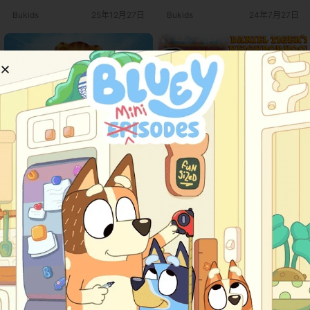
绎。故事发生在一个温暖、友善的
ood）。该剧通过动画形式和现代化
Bukids
25年12月27日
Bukids
24年7月27日
“邻里社区”，主角是一只名叫丹尼尔
的叙述方式，将温暖和关怀的教育
·泰格的小老虎，他是原版节目中经
理念传递给新一代的观众。主角丹
典木偶角色“丹尼尔条纹虎”的儿子。
尼尔虎（Daniel Tiger）是一只富有
每一天，丹尼尔都在家人和邻居的
好奇心和同理心的小老虎，带领观
陪伴下，学习如何成为一个善良、
众们一起探索生活中的大小事…
有韧性且善于理解他…
《小老虎丹尼尔》Daniel
《小老虎丹尼尔》Daniel
Tiger’s Neighborhood英文
Tiger’s Neighborhood英文
动画介绍 《小老虎丹尼尔的邻居
动画介绍 《小老虎丹尼尔的邻居
版 第五季 [全9集]
们》（英文原名：Daniel Tiger's N
版 第四季 [全10集]
们》（英文原名：Daniel Tiger's N
6岁-9岁
6岁-9岁
eighborhood）是一部由 美国公共
eighborhood）是一部由 美国公共
电视网儿童频道（PBS Kids）​ 于 2
电视网儿童频道（PBS Kids）​ 于 2
0
0
0
0
012年9月3日​ 首播的经典学龄前儿
012年9月3日​ 首播的经典学龄前儿
童动画系列。该系列是传奇儿童电
童动画系列。该系列是传奇儿童电
Bukids
24年7月27日
Bukids
24年7月27日
视节目 《罗杰斯先生的邻居们》
视节目 《罗杰斯先生的邻居们》
（Mister Rogers' Neighborhood）​
（Mister Rogers' Neighborhood）​
的动画续作，由 安吉拉·C·桑托梅罗
的动画续作，由 安吉拉·C·桑托梅罗
（Angela C.…
（Angela C.…