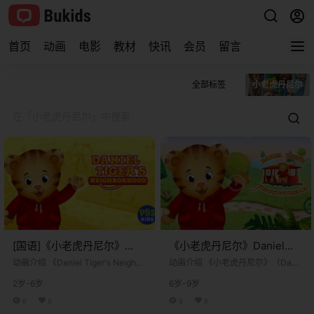
首页
动画
电影
教材
快讯
会员
留言
全部标签
小老虎丹尼尔
[国语]《小老虎丹尼尔》
《小老虎丹尼尔》Daniel
Daniel Tiger’s
Tiger’s Neighborhood BBC
动画介绍 《Daniel Tiger's Neighbo
动画介绍 《小老虎丹尼尔》（Dani
Neighborhood中文版 第一
rhood》是一部由美国公共广播公司
版英文版 第一季 [全50集]
el Tiger’s Neighborhood）是一部专
2岁-6岁
6岁-9岁
制作的里程碑式学龄前儿童动画剧
为学龄前儿童设计的教育动画系
季 第一辑 [全100集]
集，是传奇儿童节目《罗杰斯先生
列，改编自经典的《罗杰斯先生的
0
0
0
0
的邻居》的精神继承与现代动画演
邻居》（Mister Rogers’ Neighborh