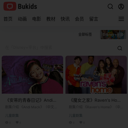
首页
动画
电影
教材
快讯
会员
留言
全部标签
Disney+平台
《安蒂的青春日记》Andi
《魔女之家》Raven's Home
Mack英文版 第一季 [全2集]
英文版 第三季 [全26集]
剧集介绍 《Andi Mack》（中文译
剧集介绍 《Raven's Home》（中
名《安迪·麦克》）是一部于2017年
文译名《魔女之家》）是一部于201
儿童剧集
儿童剧集
4月7日在迪士尼频道首播的美国家
7年7月21日在迪士尼频道首播的美
庭喜剧剧集。该剧由曾创作《新成
国情景喜剧。该剧是迪士尼经典剧
0
0
0
0
长的烦恼》的泰瑞·明斯基打造，标
集《That's So Raven》（中文译名