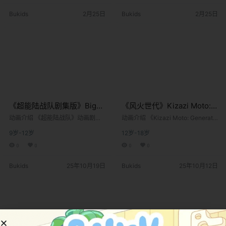
月13日在ABC电视台作为迪士尼周
月13日在ABC电视台作为迪士尼周
Bukids
2月25日
Bukids
2月25日
六早晨节目的一部分全球首播，后
六早晨节目的一部分全球首播，后
来在迪士尼频道等平台持续播放，
来在迪士尼频道等平台持续播放，
直到2001年11月5日结束主系列。
直到2001年11月5日结束主系列。
这部作品以第三街小学的课间休息
这部作品以第三街小学的课间休息
时间为舞台，把孩子们眼中的操场
时间为舞台，把孩子们眼中的操场
生动描绘成一个充…
生动描绘成一个充…
《超能陆战队剧集版》Big
《风火世代》Kizazi Moto:
Hero 6: The Series英文版
Generation Fire英文版 第一
动画介绍 《超能陆战队》动画剧集
动画介绍 《Kizazi Moto: Generatio
第三季 [全10集]
是继2014年同名奥斯卡获奖动画电
季 [全10集]
n Fire》是一部由非洲动画工作室Tri
9岁-12岁
12岁-18岁
影大获成功之后推出的衍生电视系
ggerfish制作的科幻动画系列，于2
列作品。该剧由迪士尼电视动画制
023年在Disney+平台全球首播。该
0
0
0
0
作，于2018年至2021年期间播出，
作品汇集了来自埃及、肯尼亚、尼
完美地延续了电影的故事线。剧集
日利亚、南非等国的动画创作者，
Bukids
25年10月19日
Bukids
25年10月12日
将故事背景设定在电影情节之后，
以非洲未来主义为核心视角，构建
聚焦天才少年小宏（Hiro Hamad
了一个科技与传统交融的奇幻世
a）和他的充气医疗机器人大白（Ba
界。系列标题"Kizazi Moto"在斯瓦
ymax）在虚构的融合城市“旧京山”
希里语中意为"火的一代&quo…
（San Fransokyo）的全新冒险。
作为迪士尼与漫威合作的产物…