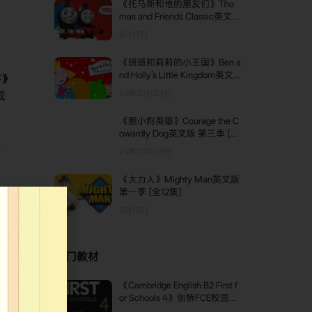
《托马斯和他的朋友们》Tho
mas and Friends Classic英文版
第五季 [全13集]
6月17日
《班班和莉莉的小王国》Ben a
nd Holly’s Little Kingdom英文
》​
版 第二季 [全52集]
24年10月23日
或
《胆小狗英雄》Courage the C
owardly Dog英文版 第三季 [全
13集]
24年10月20日
《大力人》Mighty Man英文版
第一季 [全12集]
5月12日
，
应在
热门教材
《Cambridge English B2 First f
TOP1
or Schools 4》剑桥FCE校园版
真题 第4级别