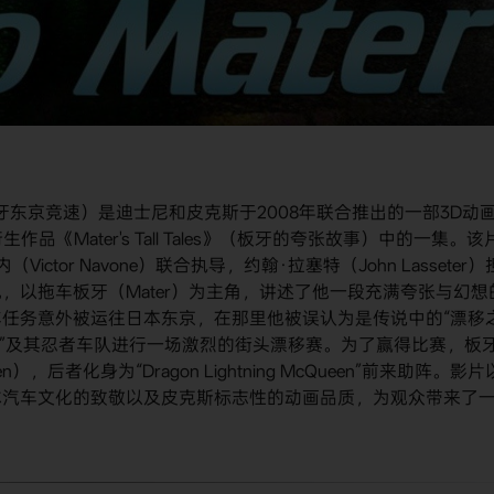
或板牙东京竞速）是迪士尼和皮克斯于2008年联合推出的一部3D动
《Mater's Tall Tales》（板牙的夸张故事）中的一集。该
Victor Navone）联合执导，约翰·拉塞特（John Lasseter）
，以拖车板牙（Mater）为主角，讲述了他一段充满夸张与幻想
任务意外被运往日本东京，在那里他被误认为是传说中的“漂移
uto”及其忍者车队进行一场激烈的街头漂移赛。为了赢得比赛，板
n），后者化身为“Dragon Lightning McQueen”前来助阵。影片
本汽车文化的致敬以及皮克斯标志性的动画品质，为观众带来了