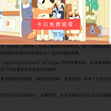
亮点，使其成为一部值得观看的皮克斯短片：
今日免费观看
融入了日本独特的“漂移”赛车文化以及带有忍者元素的街头赛车场
戏仿与致敬，趣味十足。
板牙（Mater）爱吹牛、乐观又憨厚的性格特点。整个故事被设定
不经的情节和板牙的自信形成了强烈的喜剧效果。
（Lightning McQueen）以“Dragon”的新形象登场，车身涂装融
满足了粉丝看到角色新造型的期待。
其赛车场面制作精良，漂移动作流畅，节奏明快，带来了不亚于
一贯的高水准动画制作，车辆细节、东京夜景的光影以及动作场