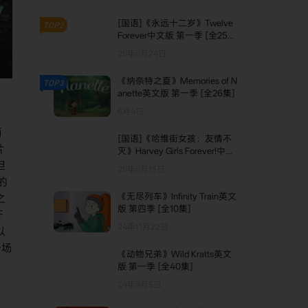
[国语]《永远十二岁》Twelve
TOP2
Forever中文版 第一季 [全25
集]
25年6月24日
《纳奈特之夏》Memories of N
TOP3
anette英文版 第一季 [全26集]
6月4日
画
[国语]《哈维街女孩：友情不
片
灭》Harvey Girls Forever!中文
版 第四季 [全13集]
担
25年6月13日
的
《无尽列车》Infinity Train英文
之
版 第四季 [全10集]
牙
24年11月22日
以
一场
《动物兄弟》Wild Kratts英文
版 第一季 [全40集]
24年9月5日