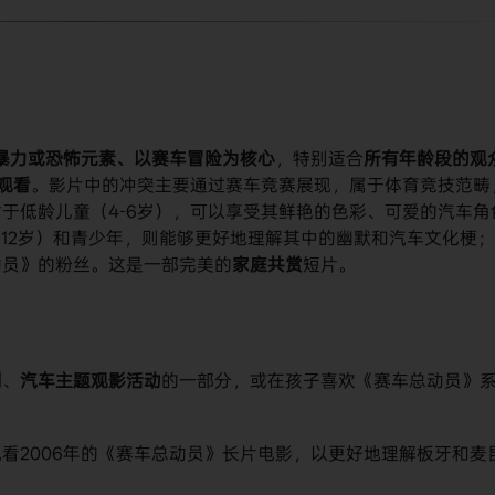
暴力或恐怖元素、以赛车冒险为核心​
​，特别适合​
​所有年龄段的观
观看​
​。影片中的冲突主要通过赛车竞赛展现，属于体育竞技范畴
于低龄儿童（4-6岁），可以享受其鲜艳的色彩、可爱的汽车角
-12岁）和青少年，则能够更好地理解其中的幽默和汽车文化梗
员》的粉丝。这是一部完美的​
​家庭共赏​
​短片。
​
​、​
​汽车主题观影活动​
​的一部分，或在孩子喜欢《赛车总动员》
观看2006年的《赛车总动员》长片电影，以更好地理解板牙和麦