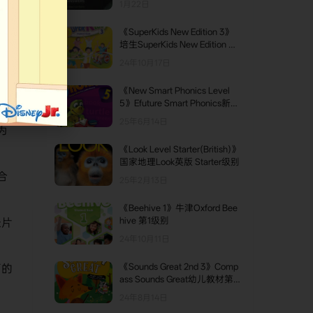
1月22日
《SuperKids New Edition 3》
TOP2
培生SuperKids New Edition 第
3级别
24年10月17日
《New Smart Phonics Level
TOP3
5》Efuture Smart Phonics新版
第5级别
25年6月14日
为
《Look Level Starter(British)》
国家地理Look英版 Starter级别
合
25年2月13日
《Beehive 1》牛津Oxford Bee
hive 第1级别
长片
24年10月11日
《Sounds Great 2nd 3》Comp
面的
ass Sounds Great幼儿教材第
二版 第3级别
24年8月14日