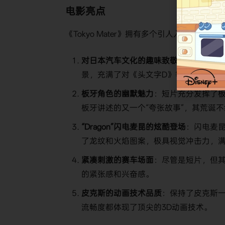
电影亮点
《Tokyo Mater》拥有多个引人入胜的
​对日本汽车文化的趣味致敬​
​：短片巧妙
景，充满了对《头文字D》等经典作品的
​板牙角色的幽默魅力​
​：短片充分发挥了
板牙讲述的又一个“夸张故事”，其荒诞
​“Dragon”闪电麦昆的炫酷登场​
​：闪电麦昆
了龙纹和火焰图案，极具视觉冲击力，
​紧凑刺激的赛车场面​
​：尽管是短片，但
的紧张感和兴奋感。
​皮克斯的动画技术品质​
​：保持了皮克斯
流畅度都体现了顶尖的3D动画技术。