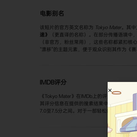
电影别名
该短片的官方英文名称为
Tokyo Mater
。其中
速》​
​（更直译的名称）。在部分传播语境中，
（非官方，粉丝常用），这些名称都紧扣核心角色“
“漂移”的主题元素，便于观众识别其作为《
IMDB评分
《Tokyo Mater》在IMDb上的评分为​
​6.5/10​
​
其评分信息在提供的搜索结果中未明确列出
7.0至7.5分之间。对于一部轻松幽默的衍