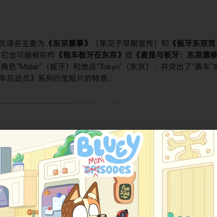
文译名主要为​
​《东京赛事》​
​（常见于早期宣传）和​
​《板牙东京竞
它也可能被称作​
​《拖车板牙在东京》​
​或​
​《麦昆与板牙：东京漂移
Mater”（板牙）和地点“Tokyo”（东京），并突出了“赛车”
赛车总动员》系列衍生短片的特质。
（基于2,042名用户的投票，统计截止至2023年）。在​
​豆瓣​
​平台上
，但根据其作为皮克斯短片的普遍受欢迎程度，可以推测其评分
生动画短片，其评分体现了观众对其娱乐性和创意性的认可。