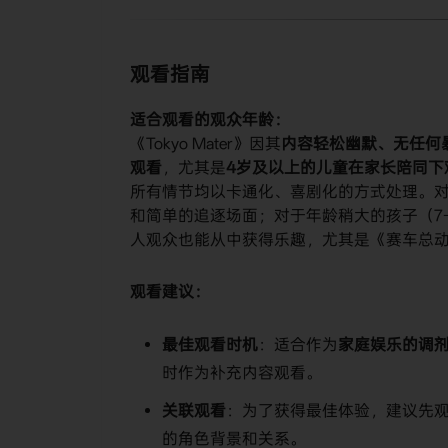
观看指南
​适合观看的观众年龄：​
《Tokyo Mater》因其​
​内容轻松幽默、无任何
观看​
​，尤其是​
​4岁及以上的儿童在家长陪同下
所有情节均以卡通化、喜剧化的方式处理。对
和简单的追逐场面；对于年龄稍大的孩子（7
人观众也能从中获得乐趣，尤其是《赛车总动
​观看建议：​
​最佳观看时机​
​：适合作为​
​家庭娱乐的调剂
时作为补充内容观看。
​关联观看​
​：为了获得最佳体验，建议先
的角色背景和关系。