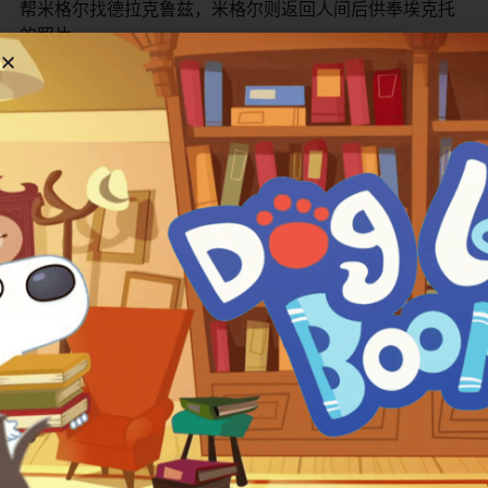
帮米格尔找德拉克鲁兹，米格尔则返回人间后供奉埃克托
的照片。
历经艰险，米格尔终于见到偶像德拉克鲁兹，却发现一个
惊人真相：德拉克鲁兹的名曲《Remember Me》实为埃
克托所作，德拉克鲁兹为窃取名利而毒死了埃克托，并拿
走了他的吉他。埃克托才是米格尔真正的曾曾祖父，他从
未故意抛弃家庭，一直深爱着女儿可可。
阴谋败露，米格尔和埃克托陷入险境。最终在家族亡灵们
的帮助下，真相大白，德拉克鲁兹身败名裂。米格尔带着
对家族历史的新理解返回人间，在曾祖母可可（Mama
Coco，埃克托的女儿）即将遗忘一切前，为她弹唱了
《Remember Me》，唤起了她深藏的记忆，找回了父亲
埃克托的照片。
家族禁令得以解除，音乐重回里维拉家。影片结尾，亡灵
世界的埃克托终于得到供奉，与家人在亡灵节团聚。米格
尔的家族也开始了支持音乐的新传统。