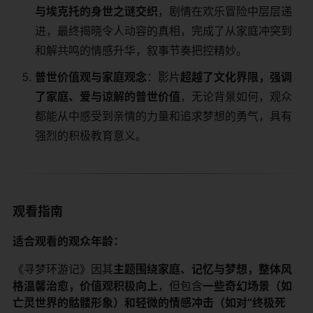
与埃克托的身世之谜交织​
​，剧情在欢乐冒险中层层递
进，最终揭晓令人动容的真相，完成了从家庭冲突到
和解共鸣的情感升华，叙事节奏把控精妙。
​普世价值观与家庭观念​
​：影片​
​超越了文化界限，强调
了家庭、爱与谅解的普世价值​
​，无论背景如何，观众
都能从中感受到亲情的力量和追求梦想的勇气，具有
强烈的积极教育意义。
观看指南
​适合观看的观众年龄：​
《寻梦环游记》因其​
​主题围绕家庭、记忆与梦想，整体风
格温馨治愈，价值观积极向上​
​，但包含​
​一些奇幻场景（如
亡灵世界的骷髅形象）和轻微的情感冲击（如对“终极死