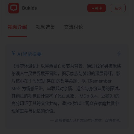
Bukids
关注
私信
视频介绍
视频选集
交流讨论
AI智能摘要
《寻梦环游记》以墨西哥亡灵节为背景，通过12岁男孩米格
尔误入亡灵世界展开冒险，揭示家族与梦想的深层羁绊。影
片核心在于“记忆即存在”的哲学命题，以《Remember
Me》为情感纽带，串联起对亲情、遗忘与身份认同的探讨。
其绚烂的视觉设计重构了死亡意象，IMDb 8.4、豆瓣9.1的
高分印证了其跨文化共鸣，适合8岁以上观众在家庭共赏中
理解生命与记忆的价值。
— 此摘要由AI分析文章内容生成，仅供参考。