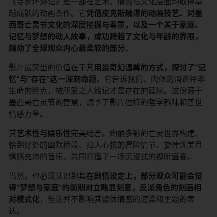
《寻梦环游记》是一部在艺术、情感与文化层面均取得卓
越成就的动画杰作。它​
​凭借皮克斯精湛的动画技艺、对墨
西哥亡灵节文化的深度挖掘与尊重，以及一个关于家庭、
记忆与梦想的动人故事，成功跨越了文化与年龄的界限，
触动了全球观众内心最柔软的部分​
​。
影片最突出的价值在于其​
​用最奇幻温馨的方式，探讨了“记
忆”与“存在”这一深刻命题​
​。它告诉我们，肉体的消逝并非
生命的终点，被所爱之人铭记才是存在的延续。这份源于
墨西哥亡灵节的智慧，赋予了影片独特的哲学韵味和普世
情感力量。
其​
​艺术性与娱乐性​
​完美结合。绚丽多彩的亡灵世界构建、
恰到好处的幽默桥段、扣人心弦的冒险情节、旋律优美且
情感充沛的音乐，共同打造了一场沉浸式的视听盛宴。
当然，也必须认识到其​
​在剧情设定上，部分观众可能会觉
得“梦想与家庭”的前期对立略显刻意，反派角色的刻画相
对模式化​
​，但这并不影响其整体情感的渲染和主题的表
达。