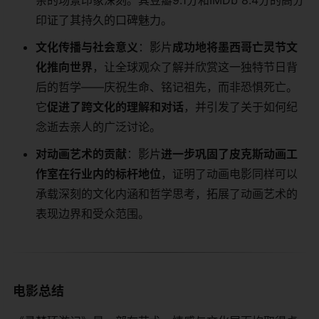
亲的场景印象深刻。其豆瓣9.1分和IMDb 8.4分的高分
印证了其持久的口碑魅力。
​文化传播与社会意义​
​：影片​
​成功地将墨西哥亡灵节文
化推向世界​
​，让全球观众了解并欣赏这一独特节日背
后的哲学——庆祝生命、铭记祖先，而非恐惧死亡。
它​
​促进了跨文化的理解和对话​
​，并引发了关于如何纪
念逝去亲人的广泛讨论。
​对动画艺术的贡献​
​：影片​
​进一步巩固了皮克斯动画工
作室在行业内的标杆地位​
​，证明了动画电影同样可以
承载深刻的文化内涵和哲学思考，拓展了动画艺术的
表现边界和受众范围。
电影总结