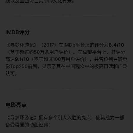
线以及墨西哥亡灵节的文化背景。
IMDB评分
《寻梦环游记》（2017）在IMDb平台上的评分为​
​8.4/10​
（基于超过约50万条用户评价）。在​
​豆瓣​
​平台上，其评分
高达​
​9.1/10​
​（基于超过100万用户评价），并曾位列豆瓣电
影Top250前列，显示了其在中国观众中的极高口碑和广泛
认可。
电影亮点
《寻梦环游记》拥有多个引人入胜的亮点，使其成为一部
备受喜爱的动画经典：