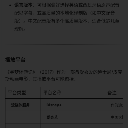
​语言版本​
​：可根据偏好选择英语或西班牙语原声配音
配以字幕，或高质量的本地化译制版（如中文配音
版）。中文配音版有多个高质量版本，适合低龄儿童
理解。
播放平台
《寻梦环游记》（2017）作为一部备受喜爱的迪士尼/皮克
斯动画电影，其播放平台可能包括：
平台类型
平台名称
备注
​流媒体服务​
​Disney+​
作为迪士
​爱奇艺​
中国大陆