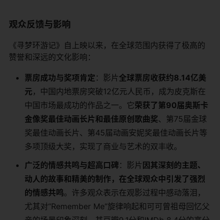
观众反馈与影响
《寻梦环游记》自上映以来，在全球范围内获得了极高的
赞誉和深远的文化影响：
​票房成功与奖项肯定​
​：影片​
​全球票房收获约8.14亿美
元​
​，中国内地票房突破12亿元人民币，成为皮克斯在
中国市场最成功的作品之一。它​
​荣获了第90届奥斯卡
金像奖最佳动画长片和最佳原创歌曲奖​
​、第75届金球
奖最佳动画长片、第45届动画安妮奖最佳动画长片等
多项顶级大奖，实现了商业与艺术的双丰收。
​广泛的情感共鸣与超高口碑​
​：影片​
​因其深刻的主题、
动人的故事和精美的制作，在全球观众中引发了强烈
的情感共鸣​
​。许多观众表示在观影过程中感动落泪，
尤其对“Remember Me”旋律响起和可可曾祖母回忆父