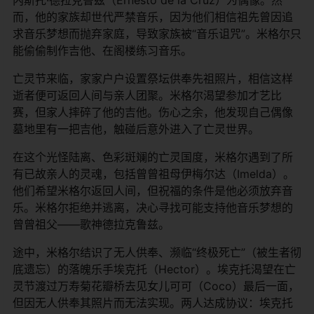
而，他的家族却世代严禁音乐，因为他们相信祖先曾因追
求音乐梦想而抛弃家庭，导致家族被“音乐诅咒”。米格尔只
能偷偷制作吉他、在阁楼练习音乐。
亡灵节来临，家家户户设置祭坛供奉先祖照片，相信这样
逝者便可返回人间与亲人团聚。米格尔渴望参加才艺比
赛，但家人摔碎了他的吉他。伤心之余，他发现自己偶像
墓地里有一把吉他，触碰后意外进入了亡灵世界。
在这个光怪陆离、色彩斑斓的亡灵国度，米格尔遇到了所
有已故亲人的灵魂，包括曾曾祖母伊梅尔达（Imelda）。
他们希望米格尔返回人间，但祝福的条件是他必须放弃音
乐。米格尔拒绝并逃离，决心寻找可能支持他音乐梦想的
曾曾祖父——歌神德拉克鲁兹。
途中，米格尔结识了无人供奉、濒临“终极死亡”（被生者彻
底遗忘）的落魄乐手埃克托（Hector）。埃克托渴望在亡
灵节渡过万寿菊花瓣桥去见女儿可可（Coco）最后一面，
但因无人供奉其照片而无法实现。两人达成协议：埃克托