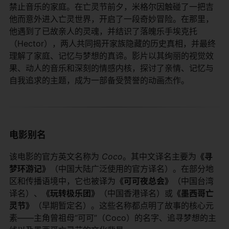
禁止音乐的家庭。在亡灵节前夕，米格尔因触碰了一把吉
他而意外进入亡灵世界，开启了一段奇妙冒险。在那里，
他遇到了已故亲人的灵魂，并结识了落魄乐手埃克托
（Hector），两人共同揭开家族隐藏的历史真相，并最终
理解了家庭、记忆与梦想的真谛。影片以其绚丽的视觉效
果、动人的音乐和深刻的情感内核，探讨了亲情、记忆与
自我追求的主题，成为一部备受赞誉的动画杰作。
电影别名
该电影的官方英文名称为
Coco
。其中文译名主要为​
​《寻
梦环游记》​
​（中国大陆广泛使用的官方译名）。在部分地
区和传播语境中，它也被译为​
​《可可夜总会》​
​（中国台湾
译名）、​
​《玩转极乐团》​
​（中国香港译名）或​
​《墨西哥亡
灵节》​
​（早期暂定名）。这些名称都点明了故事的核心元
素——主角曾祖母“可可”（Coco）的名字、追寻梦想的主