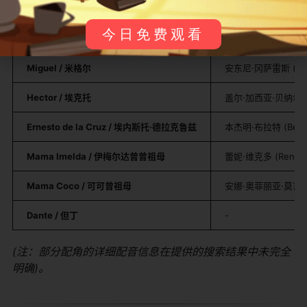
​主要角色介绍：​
今日免费观看
角色名 (英文/中文)
配音演员 (英文)
​Miguel / 米格尔​
安东尼·冈萨雷斯 (Anth
​Hector / 埃克托​
盖尔·加西亚·贝纳尔 (Gae
​Ernesto de la Cruz / 埃内斯托·德拉克鲁兹​
本杰明·布拉特 (Benjam
​Mama Imelda / 伊梅尔达曾曾祖母​
蕾妮·维克多 (Renée V
​Mama Coco / 可可曾祖母​
安娜·奥菲丽亚·莫吉亚 (A
​Dante / 但丁​
-
(注：部分配角的详细配音信息在提供的搜索结果中未完全
明确)。