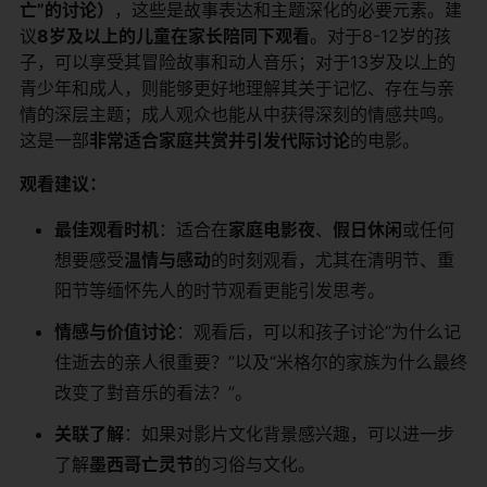
亡”的讨论）​
​，这些是故事表达和主题深化的必要元素。建
议​
​8岁及以上的儿童在家长陪同下观看​
​。对于8-12岁的孩
子，可以享受其冒险故事和动人音乐；对于13岁及以上的
青少年和成人，则能够更好地理解其关于记忆、存在与亲
情的深层主题；成人观众也能从中获得深刻的情感共鸣。
这是一部​
​非常适合家庭共赏并引发代际讨论​
​的电影。
​观看建议：​
​最佳观看时机​
​：适合在​
​家庭电影夜​
​、​
​假日休闲​
​或任何
想要感受​
​温情与感动​
​的时刻观看，尤其在清明节、重
阳节等缅怀先人的时节观看更能引发思考。
​情感与价值讨论​
​：观看后，可以和孩子讨论“为什么记
住逝去的亲人很重要？”以及“米格尔的家族为什么最终
改变了對音乐的看法？”。
​关联了解​
​：如果对影片文化背景感兴趣，可以进一步
了解​
​墨西哥亡灵节​
​的习俗与文化。