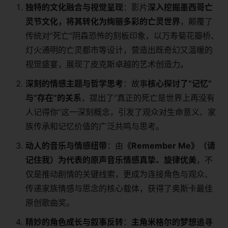
​独特的文化融合与视觉呈现​
​：影片​
​深入挖掘墨西哥亡
灵节文化，将其转化为绚丽多彩的亡灵世界​
​，颠覆了
传统对“死亡”阴森恐怖的刻板印象，以万寿菊花瓣桥、
灯火通明的亡灵都市等设计，营造出既奇幻又温暖的
视觉盛宴，展现了皮克斯卓越的艺术创造力。
​深刻的情感主题与哲学思考​
​：故事​
​核心探讨了“记忆”
与“存在”的关系​
​，提出了“真正的死亡是世界上再没有
人记得你”这一深刻概念，引发了观众对生命意义、家
族传承和记忆价值的广泛共鸣与思考。
​动人的音乐与情感纽带​
​：由​
​《Remember Me》（请
记住我）为代表的原声音乐情感真挚、旋律优美​
​，不
仅是推动剧情的关键线索，更成为连接角色与观众、
传递家族情感与思念的核心载体，获得了奥斯卡最佳
原创歌曲奖。
​精妙的角色成长与叙事反转​
​：​
​主角米格尔的梦想追寻