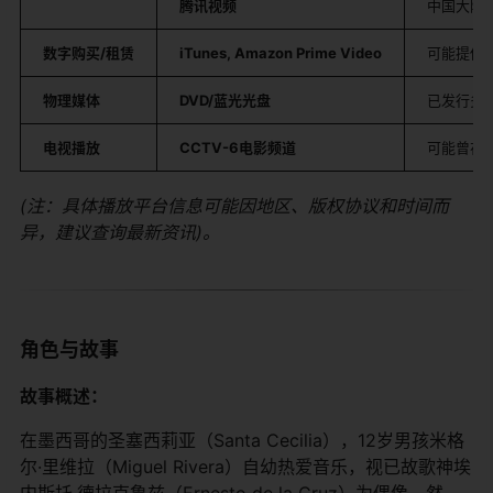
​腾讯视频​
中国大陆
​数字购买/租赁​
​iTunes, Amazon Prime Video​
可能提供
​物理媒体​
​DVD/蓝光光盘​
已发行多
​电视播放​
​CCTV-6电影频道​
可能曾在
(注：具体播放平台信息可能因地区、版权协议和时间而
异，建议查询最新资讯)。
角色与故事
​故事概述：​
在墨西哥的圣塞西莉亚（Santa Cecilia），12岁男孩米格
尔·里维拉（Miguel Rivera）自幼热爱音乐，视已故歌神埃
内斯托·德拉克鲁兹（Ernesto de la Cruz）为偶像。然