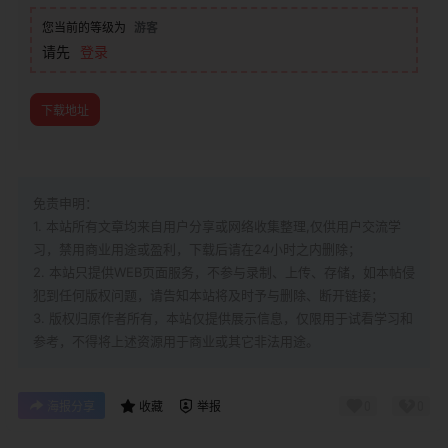
您当前的等级为
游客
请先
登录
下载地址
免责申明：
1. 本站所有文章均来自用户分享或网络收集整理,仅供用户交流学
习，禁用商业用途或盈利，下载后请在24小时之内删除；
2. 本站只提供WEB页面服务，不参与录制、上传、存储，如本帖侵
犯到
任何版权问题，请告知本站将及时予与删除、断开链接；
3. 版权归原作者所有，本站仅提供展示信息，仅限用于试看学习和
参考，不得将上述资源用于商业或其它非法用途。
0
0
海报分享
收藏
举报