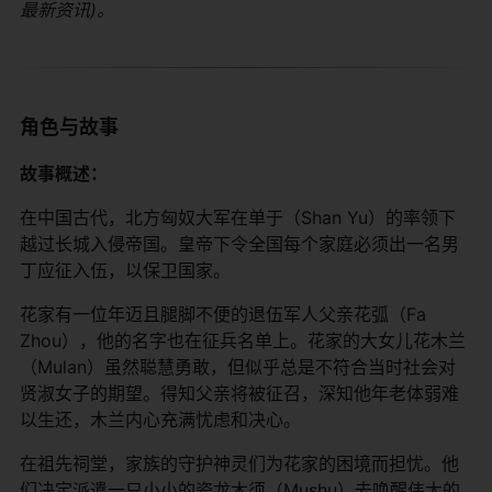
最新资讯)。
角色与故事
​故事概述：​
在中国古代，北方匈奴大军在单于（Shan Yu）的率领下
越过长城入侵帝国。皇帝下令全国每个家庭必须出一名男
丁应征入伍，以保卫国家。
花家有一位年迈且腿脚不便的退伍军人父亲花弧（Fa
Zhou），他的名字也在征兵名单上。花家的大女儿花木兰
（Mulan）虽然聪慧勇敢，但似乎总是不符合当时社会对
贤淑女子的期望。得知父亲将被征召，深知他年老体弱难
以生还，木兰内心充满忧虑和决心。
在祖先祠堂，家族的守护神灵们为花家的困境而担忧。他
们决定派遣一只小小的瓷龙木须（Mushu）去唤醒伟大的