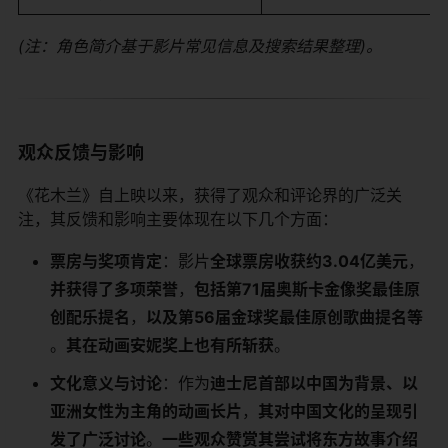
(注：角色简介基于影片常见信息及搜索结果整理)。
观众反馈与影响
《花木兰》自上映以来，获得了观众和评论界的广泛关
注，其反馈和影响主要体现在以下几个方面：
​票房与奖项肯定​
​：影片​
​全球票房收获约3.04亿美元​
​，​
并获得了多项荣誉​
​，​
​包括第71届奥斯卡金像奖最佳原
创配乐提名​
​，​
​以及第56届金球奖最佳原创歌曲提名等​
。​
​其在动画安妮奖上也有所斩获​
​。
​文化意义与讨论​
​：作为​
​迪士尼首部以中国为背景、以
亚洲女性为主角的动画长片​
​，​
​其对中国文化的呈现引
发了广泛讨论​
​。​
​一些观众赞赏其尝试将东方故事介绍