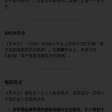
见于部分资料）。这些名称都指明了其核心主角——花木
兰。
IMDB评分
《花木兰》（1998）在IMDb平台上的评分为​
​7.7/10​
​（基
于搜索结果提供的数据）。在​
​豆瓣​
​平台上，其评分为​
7.8/10​
​（基于搜索结果提供的数据）。
电影亮点
《花木兰》拥有多个引人入胜的亮点，使其成为一部经久
不衰的迪士尼经典动画：
​对中国经典传说的创新改编与文化融合​
​：影片​
​取材于