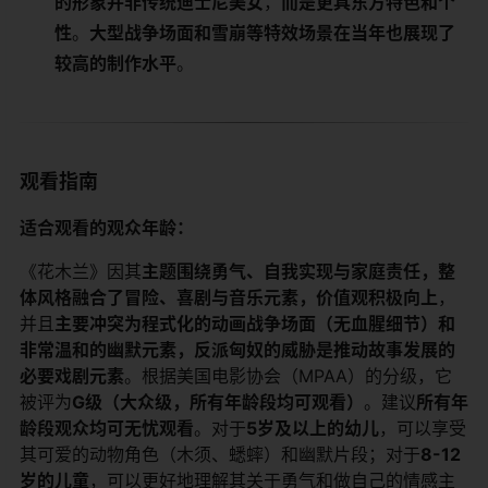
的形象并非传统迪士尼美女​
​，​
​而是更具东方特色和个
性​
​。​
​大型战争场面和雪崩等特效场景在当年也展现了
较高的制作水平​
​。
观看指南
​适合观看的观众年龄：​
《花木兰》因其​
​主题围绕勇气、自我实现与家庭责任，整
体风格融合了冒险、喜剧与音乐元素，价值观积极向上​
​，
并且​
​主要冲突为程式化的动画战争场面（无血腥细节）和
非常温和的幽默元素，反派匈奴的威胁是推动故事发展的
必要戏剧元素​
​。根据美国电影协会（MPAA）的分级，它
被评为​
​G级（大众级，所有年龄段均可观看）​
​。建议​
​所有年
龄段观众均可无忧观看​
​。对于​
​5岁及以上的幼儿​
​，可以享受
其可爱的动物角色（木须、蟋蟀）和幽默片段；对于​
​8-12
岁的儿童​
​，可以更好地理解其关于勇气和做自己的情感主