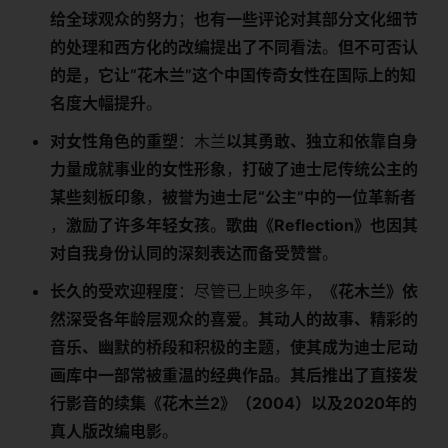
给全球观众的努力​
​；​
​也有一些评论对其部分文化细节
的处理和西方化的改编提出了不同看法​
​。​
​但不可否认
的是，它让“花木兰”这个中国传奇女性在国际上的知
名度大幅提升​
​。
​对女性角色的重塑​
​：木兰​
​以其勇敢、独立和依靠自身
力量成就事业的女性形象​
​，​
​打破了迪士尼传统公主的
某些刻板印象​
​，​
​被誉为迪士尼“公主”中的一位革新者​
，​
​激励了许多年轻女孩​
​。​
​歌曲《Reflection》也因其
对自我身份认同的深刻表达而备受赞誉​
​。
​长久的受欢迎程度​
​：尽管已上映多年，​
​《花木兰》依
然深受各年龄层观众的喜爱​
​。​
​其动人的故事、精彩的
音乐、幽默的桥段和积极的主题​
​，​
​使其成为迪士尼动
画库中一部常被重温的经典作品​
​。​
​其后推出了直接发
行影音的续集《花木兰2》（2004）以及2020年的
真人版改编电影​
​。