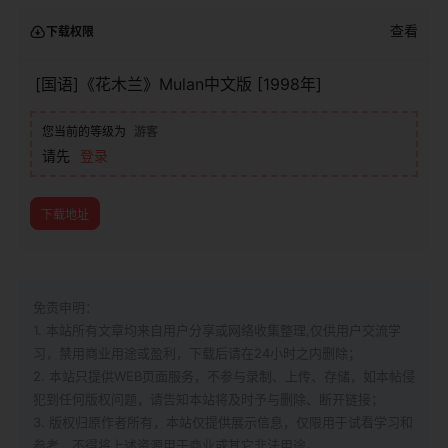
查看
下载权限
[国语]《花木兰》Mulan中文版 [1998年]
您当前的等级为
游客
请先
登录
下载地址
免责申明：
1. 本站所有文章均来自用户分享或网络收集整理,仅供用户交流学
习，禁用商业用途或盈利，下载后请在24小时之内删除；
2. 本站只提供WEB页面服务，不参与录制、上传、存储，如本帖侵
犯到
任何版权问题，请告知本站将及时予与删除、断开链接；
3. 版权归原作者所有，本站仅提供展示信息，仅限用于试看学习和
参考，不得将上述资源用于商业或其它非法用途。