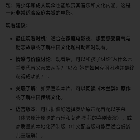
题；​
​青少年和成人观众​
​也能欣赏其音乐和文化内涵。这是
一部​
​非常适合家庭共赏​
​的电影。
​观看建议：​
​最佳观看时机​
​：适合在​
​家庭电影夜​
​、​
​想要感受勇气与
励志故事​
​或​
​了解中国文化题材动画​
​时观看。
​情感与价值讨论​
​：观看后，可以和孩子讨论“为什么木
兰要代替父亲去从军？”以及“她是如何克服困难并最终
获得成功的？”。
​关联了解​
​：如果喜欢本片，可以​
​阅读《木兰辞》原作​
或​
​了解中国传统文化​
​。
​语言版本​
​：可根据偏好选择英语原声配音配以字幕
（体验原汁原味的音乐和艾迪·墨菲的喜剧表演），或
高质量的本地化译制版（中文配音版可能更适合低龄
儿童理解）。