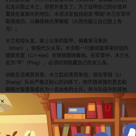
石龙以阻止木兰，但意外发生了。为了证明自己的价值并
重获在家族中的地位，木须决定独自前去“帮助”木兰在军中
取得成功，以确保她光荣耀祖（从而也能让自己脸上有
光）。
木兰剪短头发，穿上父亲的盔甲，骑着家马黑风
（Khan），偷偷代父从军。木须和一只据说能带来好运的
蟋蟀克里（Cri-Kee）也悄悄跟随着她。在军营中，木兰化
名为“平”（Ping），必须时刻隐藏自己的女儿身。
训练生活艰苦异常，木兰起初表现笨拙，但在李翔（Li
Shang）队长严格又耐心的训练下，她凭借顽强的意志和
聪明才智逐渐成长为一名出色的士兵，并与队伍中的其他
三名士兵尧（Yao）、凌（Ling）和金宝（Chien-Po）建
立了深厚的友谊。李翔也对这位瘦小但努力的“士兵”刮目相
看。
当李翔的队伍奉命前往前线与主力军会合时，却发现主力
军已被匈奴歼灭。在一场与匈奴的遭遇战中，木兰急中生