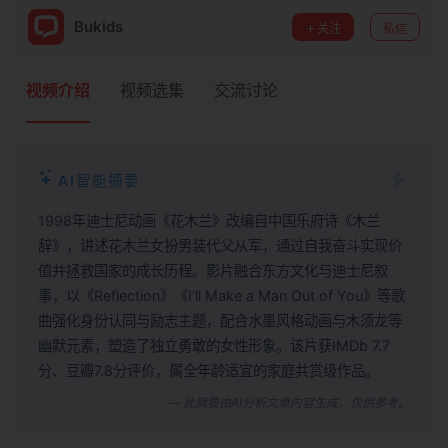
Bukids
关注
私信
视频介绍
视频选集
交流讨论
AI智能摘要
1998年迪士尼动画《花木兰》改编自中国乐府诗《木兰
辞》，讲述花木兰女扮男装代父从军，通过自我奋斗实现价
值并拯救国家的成长历程。影片融合东方文化与迪士尼叙
事，以《Reflection》《I'll Make a Man Out of You》等歌
曲强化身份认同与励志主题，配合水墨风格动画与木须龙等
幽默元素，塑造了独立勇敢的女性形象。该片获IMDb 7.7
分、豆瓣7.8分评价，属全年龄适宜的家庭共赏级作品。
— 此摘要由AI分析文章内容生成，仅供参考。