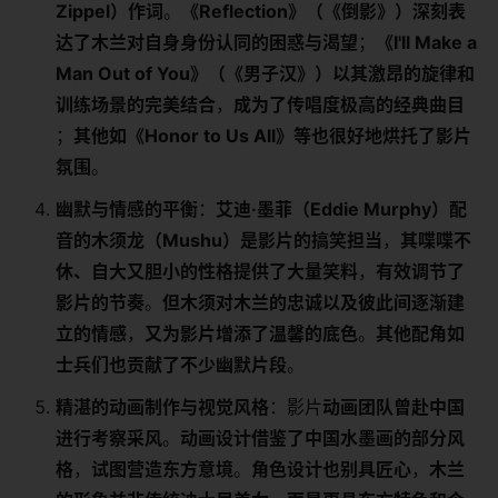
Zippel）作词​
​。​
​《Reflection》（《倒影》）深刻表
达了木兰对自身身份认同的困惑与渴望​
​；​
​《I'll Make a
Man Out of You》（《男子汉》）以其激昂的旋律和
训练场景的完美结合​
​，​
​成为了传唱度极高的经典曲目​
；​
​其他如《Honor to Us All》等也很好地烘托了影片
氛围​
​。
​幽默与情感的平衡​
​：​
​艾迪·墨菲（Eddie Murphy）配
音的木须龙（Mushu）是影片的搞笑担当​
​，​
​其喋喋不
休、自大又胆小的性格提供了大量笑料​
​，​
​有效调节了
影片的节奏​
​。​
​但木须对木兰的忠诚以及彼此间逐渐建
立的情感​
​，​
​又为影片增添了温馨的底色​
​。​
​其他配角如
士兵们也贡献了不少幽默片段​
​。
​精湛的动画制作与视觉风格​
​：影片​
​动画团队曾赴中国
进行考察采风​
​。​
​动画设计借鉴了中国水墨画的部分风
格​
​，​
​试图营造东方意境​
​。​
​角色设计也别具匠心​
​，​
​木兰