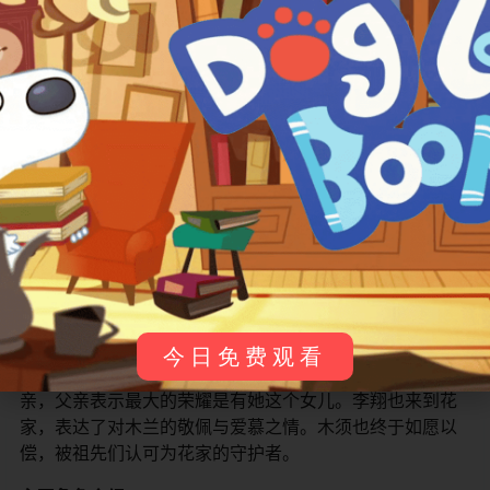
智，利用最后一发炮弹引发雪崩，淹没了匈奴大军，但也
让自己和李翔陷入险境。木兰在救李翔时受伤，军医治疗
时发现了她的真实性别。
按照军法，欺君之罪当斩。但李翔感念她的救命之恩，饶
她一命，将她遗弃在雪地中。木兰和木须深感沮丧，认为
让家族蒙羞。然而，他们很快发现单于及其少数部下并未
在雪崩中丧生，正计划潜入皇城刺杀皇帝。
木兰不顾一切赶往皇城报信，但无人相信她。最终，在她
的战友们和李翔的暗中帮助下，他们识破了单于的阴谋。
在一场惊心动魄的皇宫追逐和战斗中，木兰和伙伴们合力
击败了单于及其部下，拯救了皇帝和整个国家。
皇帝向木兰表达了深深的感激，并向她致以国家的最高荣
今日免费观看
誉。木兰荣归故里，将她获得的奖赏和单于的佩剑献给父
亲，父亲表示最大的荣耀是有她这个女儿。李翔也来到花
家，表达了对木兰的敬佩与爱慕之情。木须也终于如愿以
偿，被祖先们认可为花家的守护者。