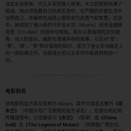
决定女扮男装、代父从军的感人故事。木兰的旅程充满了
挑战，她必须隐藏自己的真实身份，在严酷的军营生活中
证明自己，并最终在战场上展现非凡的勇气和智慧。在途
中，她得到了缩小版的守护龙木须（Mushu）和幸运蟋蟀
克里（Cri-Kee）的陪伴与帮助。影片以其独特的文化视
角、动人的音乐、幽默与温情并存的叙事，以及对“忠”、
“勇”、“真”、“孝”等价值观的探讨，成为了迪士尼动画史上
的一部经典之作，也是迪士尼公主系列中极具特色的一
员。
电影别名
该电影的官方英文名称为
Mulan
。其中文译名主要为​
​《花
木兰》​
​（中国大陆广泛使用的官方译名）。在部分地区和
传播语境中，它也被译为​
​《木兰》​
​（简译）或​
​《China
Doll》​
​及​
​《The Legend of Mulan》​
​（早期推广用别名，