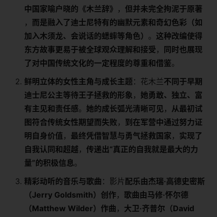
中国家喻户晓的《木兰辞》​
​，​
​但并未完全拘泥于原著​
，​
​而是融入了迪士尼特有的幽默元素和奇幻色彩（如
加入木须龙、会说话的蟋蟀等角色）​
​。​
​这种改编使得
东方故事更易于被全球观众理解和接受​
​，​
​同时也展现
了对中国传统文化的一定程度的尊重和借鉴​
​。
​鲜明立体的女性主角与成长主题​
​：花木兰​
​不同于早期
迪士尼公主等待王子拯救的形象​
​，​
​她勇敢、独立、富
有主见和责任感​
​。​
​她的成长弧光清晰可见​
​，​
​从最初试
图符合传统女性期望而失败​
​，​
​到在军营中通过努力证
明自身价值​
​，​
​最终凭借智慧与勇气拯救国家​
​，​
​实现了
自我认同和超越​
​，​
​传递出“真正的自我就是最大的力
量”的积极信息​
​。
​精彩动听的音乐与歌曲​
​：影片​
​配乐由杰瑞·高德史密斯
（Jerry Goldsmith）创作​
​，​
​歌曲由马修·怀尔德
（Matthew Wilder）作曲​
​，​
​大卫·齐普尔（David