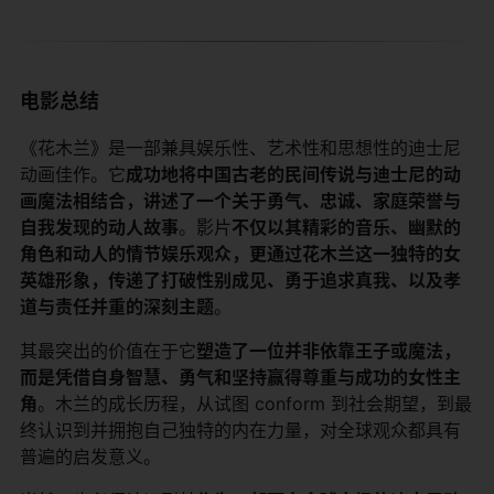
电影总结
《花木兰》是一部兼具娱乐性、艺术性和思想性的迪士尼
动画佳作。它​
​成功地将中国古老的民间传说与迪士尼的动
画魔法相结合，讲述了一个关于勇气、忠诚、家庭荣誉与
自我发现的动人故事​
​。影片​
​不仅以其精彩的音乐、幽默的
角色和动人的情节娱乐观众，更通过花木兰这一独特的女
英雄形象，传递了打破性别成见、勇于追求真我、以及孝
道与责任并重的深刻主题​
​。
其最突出的价值在于它​
​塑造了一位并非依靠王子或魔法，
而是凭借自身智慧、勇气和坚持赢得尊重与成功的女性主
角​
​。木兰的成长历程，从试图 conform 到社会期望，到最
终认识到并拥抱自己独特的内在力量，对全球观众都具有
普遍的启发意义。