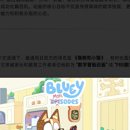
终成功化解危机。动画的核心目标不仅是传授具体的数学技能，
的能力和积极乐观的心态。
中文语境下，最通用且官方的译名是
《佩格和小猫》
，有时也直
，它常被家长和教育工作者亲切地称为
“数学冒险动画”
​ 或
“PBS
面信息，动画系列
《佩格和小猫》
​ 目前尚未显示一个综合性的用
的极高荣誉与广泛认可。该系列自播出以来，已累计获得
7项日