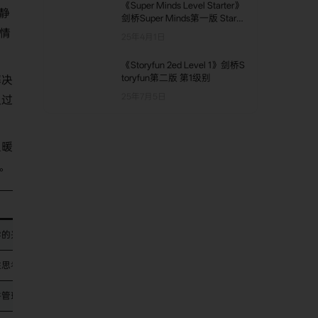
《Super Minds Level Starter》
静
剑桥Super Minds第一版 Starte
r级别
情
25年4月1日
《Storyfun 2ed Level 1》剑桥S
toryfun第二版 第1级别
解决
25年7月5日
通过
温暖
。
学的兴趣，建立数感、空间感和逻辑思维，为未来的正式学习打下坚实基础。
性思考的习惯，提升他们面对现实挑战时的分析能力和解决策略。
并管理挫折感，学习通过深呼吸、数数等方式平复情绪，培养抗挫折能力和坚持