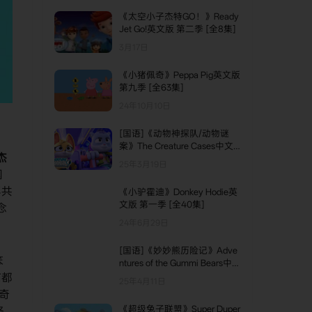
《太空小子杰特GO！》Ready
Jet Go!英文版 第二季 [全8集]
3月17日
《小猪佩奇》Peppa Pig英文版
第九季 [全63集]
24年10月10日
[国语]《动物神探队/动物谜
案》The Creature Cases中文
杰
版 第三季 [全7集]
25年3月19日
国
年共
《小驴霍迪》Donkey Hodie英
文版 第一季 [全40集]
念
24年6月29日
[国语]《妙妙熊历险记》Adve
笨
ntures of the Gummi Bears中文
版 第二季 [全8集]
猫都
25年4月11日
奇
《超级兔子联盟》Super Duper
格