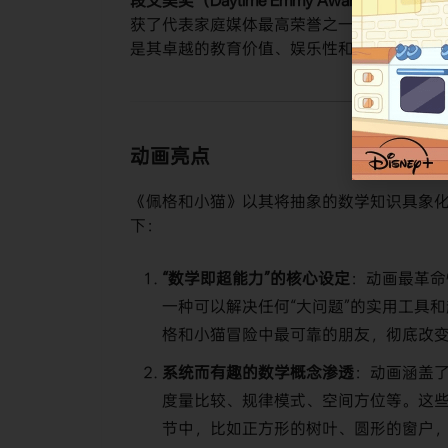
段艾美奖（Daytime Emmy Awards）
，其中
获了代表家庭媒体最高荣誉之一的
家长选择金奖（
是其卓越的教育价值、娱乐性和制作水准获
动画亮点
《佩格和小猫》以其将抽象的数学知识具象
下：
“数学即超能力”的核心设定
：动画最革命
一种可以解决任何“大问题”的实用工具
格和小猫冒险中最可靠的朋友，彻底改变
系统而有趣的数学概念渗透
：动画涵盖
度量比较、规律模式、空间方位等。这
节中，比如正方形的树叶、圆形的窗户，