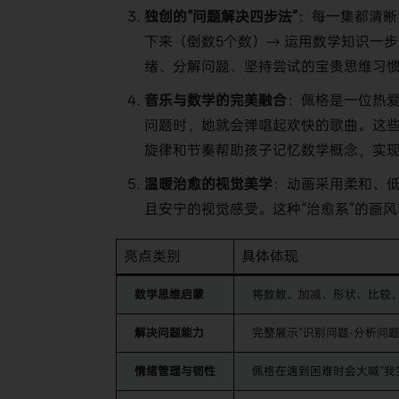
独创的“问题解决四步法”
：每一集都清晰
下来（倒数5个数）→ 运用数学知识一
绪、分解问题、坚持尝试的宝贵思维习
音乐与数学的完美融合
：佩格是一位热
问题时，她就会弹唱起欢快的歌曲。这
旋律和节奏帮助孩子记忆数学概念，实
温暖治愈的视觉美学
：动画采用柔和、
且安宁的视觉感受。这种“治愈系”的画
亮点类别
具体体现
数学思维启蒙
将数数、加减、形状、比较
解决问题能力
完整展示“识别问题-分析问题
情绪管理与韧性
佩格在遇到困难时会大喊“我