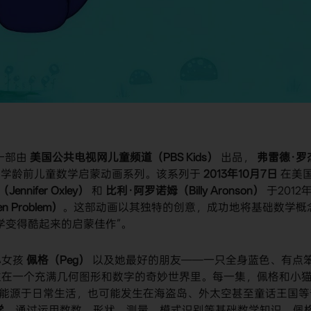
是一部由
美国公共电视网儿童频道（PBS Kids）
​ 出品，
弗雷德·罗
作的学龄前儿童数学启蒙动画系列。该系列于
2013年10月7日
​ 在美
nnifer Oxley）
​ 和
比利·阿罗诺姆（Billy Aronson）
​ 于2012
 Problem）
。这部动画以其独特的创意，成功地将基础数学概
学变得酷起来的启蒙佳作”。
小女孩
佩格（Peg）
​ 以及她最好的朋友——一只全身蓝色、有点
居住在一个充满几何图形和数字的奇妙世界里。每一集，佩格和小
可能源于日常生活，也可能发生在海盗岛、外太空甚至童话王国等
学
。通过运用数数、形状、测量、模式识别等基础数学知识，佩