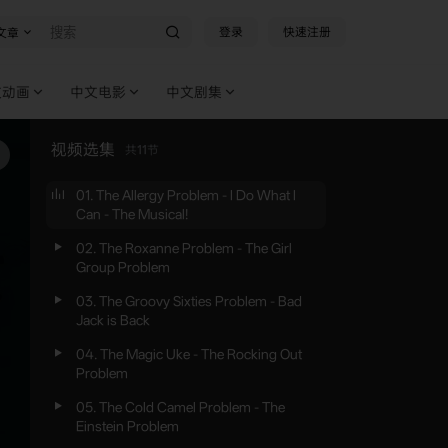
登录
快速注册
文章
文动画
中文电影
中文剧集
视频选集
共
11
节
01. The Allergy Problem - I Do What I
Can - The Musical!
02. The Roxanne Problem - The Girl
Group Problem
03. The Groovy Sixties Problem - Bad
Jack is Back
04. The Magic Uke - The Rocking Out
Problem
05. The Cold Camel Problem - The
Einstein Problem