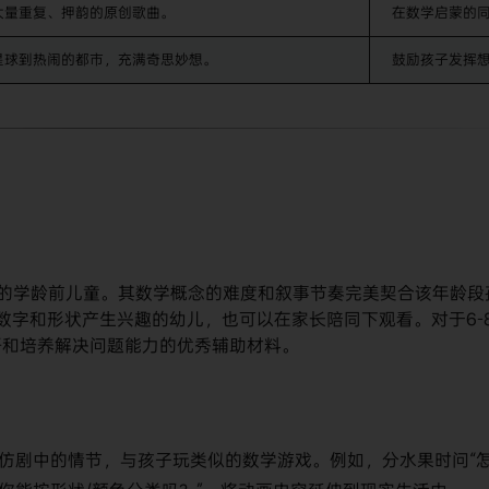
大量重复、押韵的原创歌曲。
在数学启蒙的
星球到热闹的都市，充满奇思妙想。
鼓励孩子发挥
​ 的学龄前儿童。其数学概念的难度和叙事节奏完美契合该年龄段
数字和形状产生兴趣的幼儿，也可以在家长陪同下观看。对于6-
语和培养解决问题能力的优秀辅助材料。
仿剧中的情节，与孩子玩类似的数学游戏。例如，分水果时问“