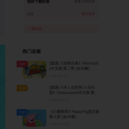
您的下载权限
查看全部权限
请先登录
游客
下载地址
热门动画
[国语]《动物兄弟》Wild Kratt
TOP1
s中文版 第二季 [全26集]
25年3月4日
[国语]《半人马世界/人马乐
TOP2
园》Centaurworld中文版 第一
季 [全10集]
25年5月25日
《小猪佩奇》Peppa Pig英文版
TOP3
第八季 [全45集]
24年10月10日