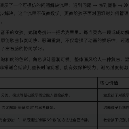
演示了一个可模仿的问题解决流程：遇到问题 → 感到慌张 → 冷
步步解决。这个流程不仅教数学，更教给孩子面对困难时如何管理
惯。
爱音乐的女孩，她随身携带一把尤克里里。每当灵光一现或成功
些原创歌曲节奏明快、歌词重复，不仅增强了动画的娱乐性，还
现了左右脑的协同学习。
低饱和度的色彩，角色设计圆润可爱，整体画风给人一种复古、
风非常适合低龄儿童长时间观看，能有效保护视力，避免过度刺激
核心价值
、分类、模式等基础数学概念融入冒险故事。
激发孩子对数
-尝试解决-验证结果”的思考链条。
培养孩子系统
完全慌啦！”，然后通过“倒数5个数”的方法让自己冷静。
教会孩子识别