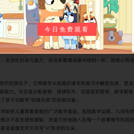
包括
2014年获得的“杰出学龄前儿童动画节目”大奖
。此外，它还
Parents’ Choice Gold Award）
。这些顶尖行业奖项的肯定
得权威认可的最佳证明。
今日免费观看
化、生活化的非凡能力，在众多教育动画中独树一帜，其核心亮
性的创意在于，它将数学从枯燥的课本和练习中解放出来，塑造
和超能力。无论是分配食物、搭建积木，还是规划路线，数学都是
了孩子对数学“枯燥无用”的刻板印象。
了学龄前儿童需要掌握的广泛数学基础，包括数字运算、几何形
些概念不是生硬地灌输，而是巧妙地融入在每一个故事情节和视
甚至是像无穷大符号“∞”形状的云朵。