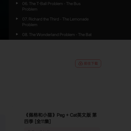
06. The T-Ball Problem - The Bus
Problem
07. Richard the Third - The Lemonade
Problem
08. The Wonderland Problem - The Bat
Mitzvah Problem
09. The Robin Hood Problem - The Owl
and the Pussycat Problem
前往下载
10. The Ring Problem - The Wedding
Problem
11. The Bermuda Triangle Problem - The
Breeze in the Branches Problem
《佩格和小猫》Peg + Cat英文版 第
四季 [全11集]