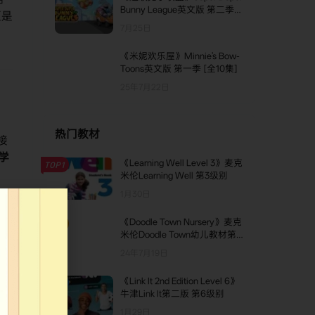
Bunny League英文版 第二季
更是
[全13集]
7月25日
《米妮欢乐屋》Minnie's Bow-
Toons英文版 第一季 [全10集]
25年7月22日
热门教材
接
数学
《Learning Well Level 3》麦克
TOP1
米伦Learning Well 第3级别
1月30日
《Doodle Town Nursery》麦克
TOP2
米伦Doodle Town幼儿教材第
一版 Nursery级别
24年7月19日
户评
《Link It 2nd Edition Level 6》
TOP3
牛津Link It第二版 第6级别
间时
1月29日