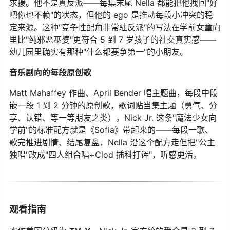
求援。他不是真反派——每集末尾 Nella 都能把他拽回"好
吧你也不赖"的状态，但他的 ego 是推动每段小冲突的稳
定来源。这种"竞争性配角非常驻反派"的写法在学前女童向
里比"纯邪恶巫婆"更符合 5 到 7 岁孩子的社交真实感——
幼儿园里确实有那种"什么都要争第一"的小朋友。
音乐剧向的每段原创歌
Matt Mahaffey 作曲、April Bender 唱主题曲，每段中段
嵌一段 1 到 2 分钟的原创歌，歌词贴当集主题（勇气、分
享、认错、等一等朋友之类）。Nick Jr. 这条"魔法少女向
学前"的标准配方就是《Sofia》带起来的——每段一歌、
歌完推进剧情、结尾复盘，Nella 沿这个配方走但把"公主
独唱"改成"四人组合唱+Clod 插科打诨"，听感更活。
观看指南