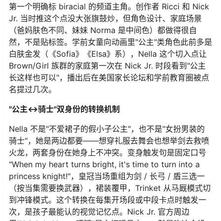
第一个明确标 biracial 的频道主角。创作者 Ricci 和 Nick
Jr. 当时推这个点没大张旗鼓炒，但角色设计、家庭场景
（爸妈肤色不同、妹妹 Norma 是中间色）都做得很自
然，不是贴标签。学前女童向动画里"公主"类角色此前多是
白肤金发（《Sofia》《Elsa》系），Nella 这个切入点让
Brown/Girl 族群的家庭第一次在 Nick Jr. 时段看到"公主
长这样也可以"，播出后在美国家长论坛和学前教育圈被点
名提过几次。
"公主↔骑士"双身份的转换机制
Nella 不是"不爱裙子的假小子公主"，也不是"女扮男装的
骑士"，她是两边都要——想穿礼服去舞会也想举剑去救喷
火龙，两套身份在她身上不冲突。变身触发句是固定口号
"When my heart turns bright, it's time to turn into a
princess knight!"，皇冠当场重组为剑 / 长弓 / 盾三选一
（按当集需要换武器），裙装覆甲，Trinket 从马厩模式切
到冲锋模式。这个转换在每集开场段或中段卡点时触发一
次，是孩子最能认的视觉记忆点。Nick Jr. 官方周边