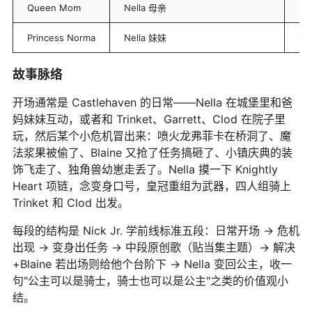
Queen Mom
Nella 母亲
Re
Princess Norma
Nella 妹妹
Co
故事脉络
开场通常是 Castlehaven 的日常——Nella 在城堡里和爸
妈妹妹互动，或者和 Trinket、Garrett、Clod 在院子里
玩，然后某个小危机冒出来：喷火龙弗菲卡在桥洞了、魔
法浆果被偷了、Blaine 又抢了任务搞砸了、小镇庆典的装
饰飞走了、独角兽幼崽走丢了。Nella 摸一下 Knightly
Heart 项链，念变身口号，皇冠重组为武器，四人组骑上
Trinket 和 Clod 出发。
每段的结构是 Nick Jr. 学前线标准五段：日常开场 → 危机
出现 → 变身出任务 → 中段原创歌（贴当集主题）→ 解决
+Blaine 若出场则给他个台阶下 → Nella 变回公主，收一
句"公主可以是骑士，骑士也可以是公主"之类的价值观小
结。