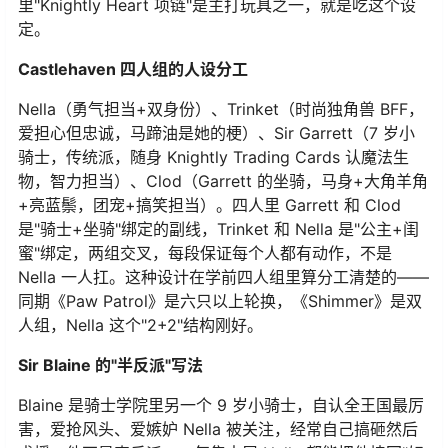
里"Knightly Heart 项链"是主打玩具之一，就是吃这个设
定。
Castlehaven 四人组的人设分工
Nella（勇气担当+双身份）、Trinket（时尚独角兽 BFF，
爱担心但忠诚，马蹄油是她的梗）、Sir Garrett（7 岁小
骑士，传统派，随身 Knightly Trading Cards 认魔法生
物，智力担当）、Clod（Garrett 的坐骑，马身+大角羊角
+亮蓝鬃，团宠+搞笑担当）。四人里 Garrett 和 Clod
是"骑士+坐骑"绑定的副线，Trinket 和 Nella 是"公主+闺
蜜"绑定，两组交叉，每段保证每个人都有动作，不是
Nella 一人扛。这种设计在学前四人组里算分工清楚的——
同期《Paw Patrol》是六只以上轮换，《Shimmer》是双
人组，Nella 这个"2+2"结构刚好。
Sir Blaine 的"半反派"写法
Blaine 是骑士学院里另一个 9 岁小骑士，自认全王国最厉
害，爱抢风头、爱嫉妒 Nella 被关注，经常自己搞砸然后