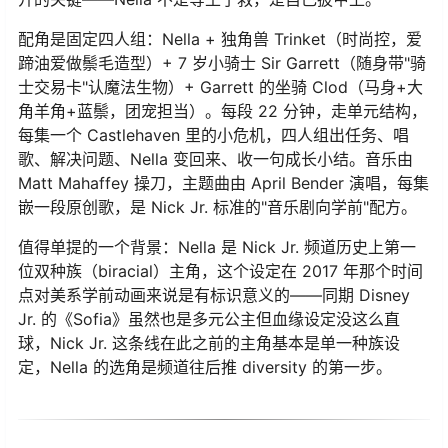
配角是固定四人组：Nella + 独角兽 Trinket（时尚控，爱
蹄油爱做鬃毛造型）+ 7 岁小骑士 Sir Garrett（随身带"骑
士交易卡"认魔法生物）+ Garrett 的坐骑 Clod（马身+大
角羊角+蓝鬃，团宠担当）。每段 22 分钟，走单元结构，
每集一个 Castlehaven 里的小危机，四人组出任务、唱
歌、解决问题、Nella 变回来、收一句成长小结。音乐由
Matt Mahaffey 操刀，主题曲由 April Bender 演唱，每集
嵌一段原创歌，是 Nick Jr. 标准的"音乐剧向学前"配方。
值得单提的一个背景：Nella 是 Nick Jr. 频道历史上第一
位双种族（biracial）主角，这个设定在 2017 年那个时间
点对美系学前动画来说是有标识意义的——同期 Disney
Jr. 的《Sofia》虽然也是多元公主但血缘设定没这么直
球，Nick Jr. 这条线在此之前的主角基本是单一种族设
定，Nella 的选角是频道往后推 diversity 的第一步。