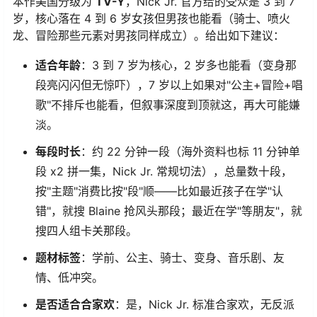
本作美国分级为
TV-Y
，Nick Jr. 官方给的受众是 3 到 7
岁，核心落在 4 到 6 岁女孩但男孩也能看（骑士、喷火
龙、冒险那些元素对男孩同样成立）。给出如下建议：
适合年龄
：3 到 7 岁为核心，2 岁多也能看（变身那
段亮闪闪但无惊吓），7 岁以上如果对"公主+冒险+唱
歌"不排斥也能看，但叙事深度到顶就这，再大可能嫌
淡。
每段时长
：约 22 分钟一段（海外资料也标 11 分钟单
段 x2 拼一集，Nick Jr. 常规切法），总量数十段，
按"主题"消费比按"段"顺——比如最近孩子在学"认
错"，就搜 Blaine 抢风头那段；最近在学"等朋友"，就
搜四人组卡关那段。
题材标签
：学前、公主、骑士、变身、音乐剧、友
情、低冲突。
是否适合合家欢
：是，Nick Jr. 标准合家欢，无反派