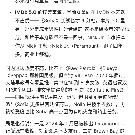
都来抢有点重复，看两季会腻。
IMDb 5.0 的误差来源
。学前女童向在 IMDb 本来就
不占优——《Sofia》长线也才 6 分档，本片 5.0 里
有一部分是成年男性打分者给的"这不是给我看的"型低
分，和片子本身质量不是一回事。Nick Jr. 自家把本
作从 Nick 主频→Nick Jr.→Paramount+ 跑了四年
多，商业上够稳。
国内这边热度不高，比不上《Paw Patrol》《Bluey》
《Peppa》那种国民级，但台湾 ViuTVsix 2020 年播过、
大陆早教号有零星推，集中在"4 到 6 岁女孩+英语启蒙双
用"这个切口。推文里提得多的对标是《Sofia the First》
——同属"公主+魔法+每段一歌"，但 Nella 更偏"行动
派"（Sofia 更多是宫廷情商课，Nella 是披甲去救），男
孩接受度也比 Sofia 高一点因为有喷火龙和骑士任务。
局限也得说：一是 2024 年 1 月已被移出 Paramount+，
正版源在收缩，对新观众不太友好；二是 Brown Bag 的