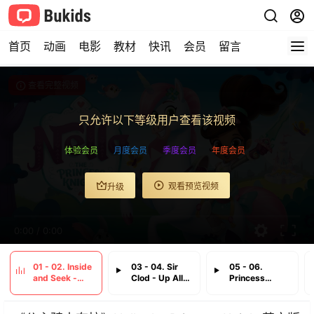
首页
动画
电影
教材
快讯
会员
留言
查看完整视频
只允许以下等级用户查看该视频
体验会员
月度会员
季度会员
年度会员
观看预览视频
升级
0:00
/
0:00
01 - 02. Inside
03 - 04. Sir
05 - 06.
and Seek -
Clod - Up All
Princess
Knighty-
Knight
Nellas Orc-
Knight
hestra - The
Dragons
Blaine Game