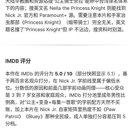
大陆早教圈和资源站搜"公主骑士奈拉"能命中台湾译名体系
下的内容；搜英文名 Nella the Princess Knight 则能找到
Nick Jr. 官方和 Paramount+ 源。需要注意本片和手冢治
虫那部《Princess Knight》（缎带骑士）完全无关，英文
题名撞了"Princess Knight"但 IP 不沾边，搜资料时别混。
IMDB 评分
本作在 IMDb 的评分为
5.0 / 10
（部分快照显示 5.1），基
于两百余名观众打分，在 Nick Jr. 学前线里属于偏低水
位。分数低的原因和前面几部学前动画同理——核心受众
是 3 到 7 岁女孩和家庭观众，IMDb 打分池里成年男性比
例高，对"公主+变身+每集一首歌"的学前配方天然不买
账，加上本片在 Nick Jr. 自家矩阵里热度不如《Paw
Patrol》《Bluey》那种全民级，成人单独打分容易压到 5
分档。