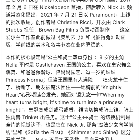
年 2 月 6 日在 Nickelodeon 首播，随后转入 Nick Jr. 频
道常态化播出，2021 年 7 月 21 日以 Paramount+ 上线
的批次收尾。创作者是 Christine Ricci，开发由 Clark
Stubbs 担任，Brown Bag Films 负责动画制作——这家
爱尔兰工作室此前做过《奥利去野》和《彼得兔》动画
版，学前线的美术和叙事节奏在业内算稳的。
本作的核心设定是"公主和骑士双重身份"：8 岁的主角
Nella 平时是 Castlehaven 王国的公主，喜欢在皇家舞会
跳舞、和爸爸保龄球、陪妈妈园艺、逗一岁的妹妹
Princess Norma；但当王国里有人遇险——喷火龙卡住
了、桥断了、朋友被魔法困住——她胸前的"Knightly
Heart"心形项链会发光，她面对镜头念一句"When my
heart turns bright, it's time to turn into a princess
knight!"，皇冠变成剑或弓或盾，裙装切换成骑士铠，骑上
独角兽 Trinket 出任务。这个"公主↔骑士"的切换机制是
全片的视觉钩子，也是它在 Nick Jr. 那条"魔法少女向学前
线"里和《Sofia the First》《Shimmer and Shine》区分
开的关键——Nella 不是等王子救，是自己披甲上。