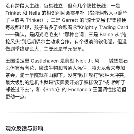
没有跨段大主线，每集独立，但有几个隐性长线：一是
Trinket 和 Nella 的相识闪回会零星补（黏液洞救人→赠坠
子→取名 Trinket）；二是 Garrett 的"骑士交易卡"集换梗
每段都出现，孩子看多了会跟着念"Knightly Trading Card
——确认，是闪光毛毛虫！"那种台词；三是 Blaine 从"纯
抢风头"到后期偶尔主动求合作，有个很淡的软化弧，但没
做到季终那么大，主要还是单元配角。
王国设定里 Castlehaven 是典型 Nick Jr. 风——城堡是石
头但窗台有花，魔法生物和普通人混住，喷火龙会来参加
茶会，骑士学院就在山脚下。没有"敌国攻打"那种大冲突，
最大级别的危机也就是"庆典要开始了蛋糕没了"或"桥断了
邮差过不去"，和《Sofia》的 Enchancia 王国调性接近但
更幼一点。
观众反馈与影响