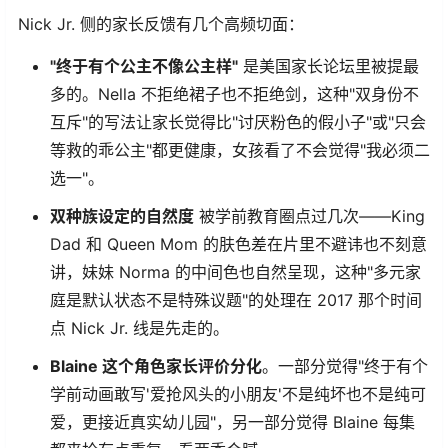
Nick Jr. 侧的家长反馈有几个高频切面：
"终于有个公主不像公主样"
​ 是美国家长论坛里被提最
多的。Nella 不拒绝裙子也不拒绝剑，这种"双身份不
互斥"的写法让家长觉得比"讨厌粉色的假小子"或"只会
等救的乖公主"都更健康，女孩看了不会觉得"我必须二
选一"。
双种族设定的自然度
​ 被学前教育圈点过几次——King
Dad 和 Queen Mom 的肤色差在片里不避讳也不刻意
讲，妹妹 Norma 的中间色也自然呈现，这种"多元家
庭是默认状态不是特殊议题"的处理在 2017 那个时间
点 Nick Jr. 线是先走的。
Blaine 这个角色家长评价分化
。一部分觉得"终于有个
学前动画敢写'爱抢风头的小朋友'不是纯坏也不是纯可
爱，更接近真实幼儿园"，另一部分觉得 Blaine 每集