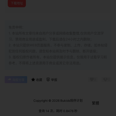
下载地址
免责申明：
1. 本站所有文章均来自用户分享或网络收集整理,仅供用户交流学
习，禁用商业用途或盈利，下载后请在24小时之内删除；
2. 本站只提供WEB页面服务，不参与录制、上传、存储，如本帖侵
犯到
任何版权问题，请告知本站将及时予与删除、断开链接；
3. 版权归原作者所有，本站仅提供展示信息，仅限用于试看学习和
参考，不得将上述资源用于商业或其它非法用途。
0
0
海报分享
收藏
举报
Copyright © 2026
Bukids陪伴计划
繁體
查询 14 次，耗时 0.8476 秒