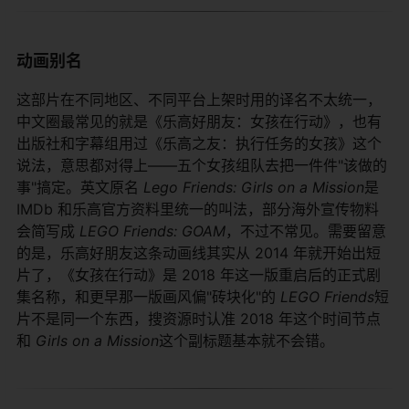
动画别名
这部片在不同地区、不同平台上架时用的译名不太统一，
中文圈最常见的就是《乐高好朋友：女孩在行动》，也有
出版社和字幕组用过《乐高之友：执行任务的女孩》这个
说法，意思都对得上——五个女孩组队去把一件件"该做的
事"搞定。英文原名
Lego Friends: Girls on a Mission
是
IMDb 和乐高官方资料里统一的叫法，部分海外宣传物料
会简写成
LEGO Friends: GOAM
，不过不常见。需要留意
的是，乐高好朋友这条动画线其实从 2014 年就开始出短
片了，《女孩在行动》是 2018 年这一版重启后的正式剧
集名称，和更早那一版画风偏"砖块化"的
LEGO Friends
短
片不是同一个东西，搜资源时认准 2018 年这个时间节点
和
Girls on a Mission
这个副标题基本就不会错。