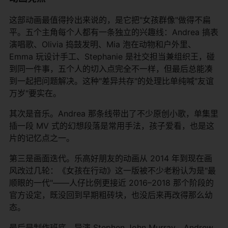
这部动画最值得拎出来说的，是它把"女孩群像"做得不扁
平。五个主角每个人都有一条独立的兴趣线：Andrea 搞表
演唱歌、Olivia 捣鼓发明、Mia 泡在动物和户外里、
Emma 玩设计手工、Stephanie 是社交担当兼组织王，碰
到同一件事，五个人的切入点完全不一样，但最后总能凑
到一起把问题解决。这种"差异共存"的处理比单纯喊"友谊
万岁"要实在。
其次是音乐。Andrea 那条线带出了不少原创小歌，单集里
插一段 MV 式的幻想段落是常用手法，孩子爱看，也是这
片的记忆点之一。
第三是画面迭代。乐高好朋友的动画从 2014 年到现在画
风改过几轮：《女孩在行动》这一版被不少老粉认为是"最
顺眼的一代"——人仔比例更接近 2016–2018 那个阶段的
官方设定，既没回到早期粗砖块，也没后来再改得那么幼
态。
最后是制作班底。导演 Stephen John Murray、Andrew