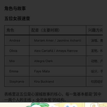
角色与故事
五位女孩速查
角色
配音（主要时期）
兴趣方向
Andrea
Mariam Amer / Jasmine Ashanti
演唱、舞台
Olivia
Alex Cartañá / Amaya Harrow
发明、科技
Mia
Allegra Clark
动物、户外
Emma
Faye Mata
设计、手工
Stephanie
Kira Buckland
社团组织、
表格里这五位是心湖城故事的核心，每一集基本都是"其中
一两个人的主线 + 全员收尾"的结构。