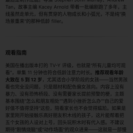
Tan，故事主编 Kacey Arnold 带着一批编剧跑了多年，主
线虽然走单元，但有贯穿的人物成长和小弧光，不是纯"换
场景重来"的那种低龄 filler。
观看指南
美国在播出版本打的 TV-Y 评级，也就是"所有儿童均可观
看"，单集 11 分钟也符合低龄注意力时长。
推荐观看年龄
大致在 5 到 12 岁
，尤其适合小学阶段的女孩——当然男孩
看也完全没问题，只是题材和配色偏女孩向。内容上没有
暴力、没有恐怖桥段、没有需要家长提前预警的梗，主题
基本围绕"怎么和朋友相处""遇到小挫折怎么办""自己的爱
好值不值得坚持"这些，陪看家长也不会觉得尴尬。如果是
家里刚开始接触乐高好朋友积木线的孩子，这片能帮着把
五个女孩的人设对上号，回头玩积木时有代入感。不建议
期待"剧情烧脑"或"动作场面"的观众进来——这就是一部慢