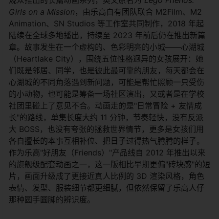
Girls on a Mission
，由乐高自有团队联合 M2Film、M2
Animation、SN Studios 等工作室共同制作，2018 年起
陆续在全球多地播出，持续至 2023 年前后仍在推出新篇
章。故事发生在一个虚构的、色彩明亮的小城——心湖城
（Heartlake City），围绕五位性格迥异的女孩展开：她
们既是邻居、同学，也是彼此最可靠的朋友，每天都会在
心湖城的不同角落遇到新问题，可能是帮忙照顾一只受伤
的小动物，也可能是筹备一场社区演出，又或者是在学校
社团里碰上了意见不合。动画走的是"日常冒险 + 友情成
长"的路线，单集长度大约 11 分钟，节奏轻快，没有反派
大 BOSS，也没有夸张的拯救世界情节，更多是女孩们用
各自擅长的本事互相补位、把日子过得热气腾腾的样子。
作为乐高"好朋友（Friends）"产品线自 2012 年推出以来
的旗舰级配套动画之一，这一版相比早期更偏"砖块感"的短
片，画面升级成了更接近真人比例的 3D 渲染风格，角色
表情、发型、服装细节都更细腻，但依然保留了乐高人仔
那种圆手圆脚的辨识度。