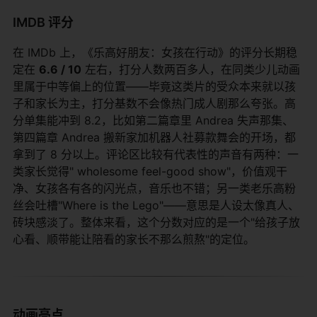
IMDB 评分
在 IMDb 上，《乐高好朋友：女孩在行动》的评分长期稳
定在
6.6 / 10
​ 左右，打分人数两百多人，在同类少儿动画
里属于中等偏上的位置——毕竟这类片的受众本来就以孩
子和家长为主，打分基数不会像热门成人剧那么夸张。高
分单集能冲到 8.2，比如第二篇章里 Andrea 失声那集、
第四篇章 Andrea 搬新家加机器人社募款舞会的开场，都
拿到了 8 分以上。评论区比较有代表性的声音有两种：一
类家长觉得" wholesome feel-good show"，价值观干
净、女孩各有各的闪光点，音乐也不错；另一类老乐高粉
丝会吐槽"Where is the Lego"——意思是人设太像真人、
砖块感淡了。整体来看，这个分数对应的是一个"给孩子放
心看、顺带能让陪看的家长不那么煎熬"的定位。
动画亮点