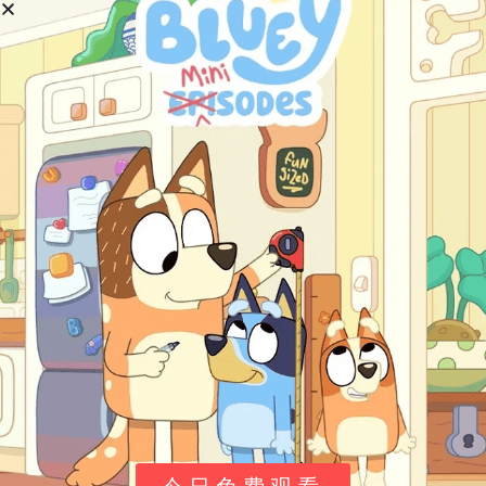
心湖城的几个常驻场景
场景
对应角色线
常发生的事
市中心 / 咖啡厅
Stephanie、Emma
社团会议、朋友
海滩与码头
Andrea
练歌、小型演出
营地与山林
Mia
动物救助、露营
Olivia 的车库实验室
Olivia
捣鼓新发明、机
Emma 的设计角
Emma
改衣服、做手工
故事讲的是什么
主线并不复杂：五个住在心湖城的女孩是死党，每天都会
碰上点新状况——可能是 Andrea 练歌太猛把嗓子唱哑
了，其他四个决定每人也"戒掉一样自己喜欢的东西"陪她一
天；可能是 Olivia 的机器人社团要办募款舞会，大家分工