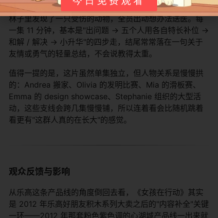
今日免费观看
搭场地、卖票、安抚临时掉链子的环节；也可能是 Mia 在
林子里发现了一只受伤的动物，全员出动想办法送医。每
一集 11 分钟，基本是"出问题 → 五个人用各自特长补位 →
和解 / 解决 → 小升华"的四步走，结尾常常落在一句关于
友情或勇气的轻量总结，不会说教得太重。
值得一提的是，这片虽然单集独立，但人物关系是慢慢拱
的：Andrea 搬家、Olivia 的发明比赛、Mia 的滑板赛、
Emma 的 design showcase、Stephanie 组织的大型活
动，这些支线会跨几集慢慢铺，所以连着看会比随机跳着
看更有"这群人真的在长大"的感觉。
观众反馈与影响
从乐高这条产品线的角度倒回去看，《女孩在行动》其实
是 2012 年乐高好朋友积木系列大卖之后的"内容补全"关键
一环——2012 年那套粉色紫色调的心湖城产品线一出来就