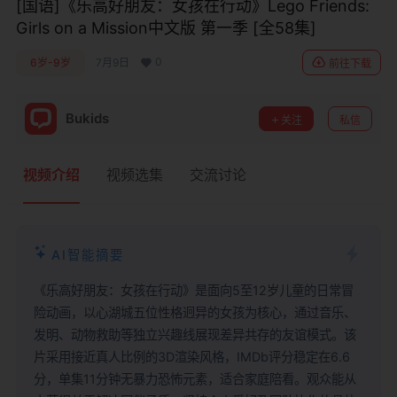
[国语]《乐高好朋友：女孩在行动》Lego Friends:
Girls on a Mission中文版 第一季 [全58集]
0
6岁-9岁
7月9日
前往下载
Bukids
关注
私信
视频介绍
视频选集
交流讨论
AI智能摘要
《乐高好朋友：女孩在行动》是面向5至12岁儿童的日常冒
险动画，以心湖城五位性格迥异的女孩为核心，通过音乐、
发明、动物救助等独立兴趣线展现差异共存的友谊模式。该
片采用接近真人比例的3D渲染风格，IMDb评分稳定在6.6
分，单集11分钟无暴力恐怖元素，适合家庭陪看。观众能从