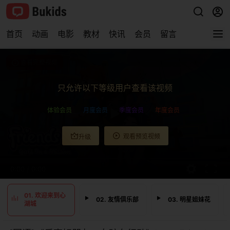
首页
动画
电影
教材
快讯
会员
留言
查看完整视频
只允许以下等级用户查看该视频
体验会员
月度会员
季度会员
年度会员
观看预览视频
升级
0:00
/
0:00
01. 欢迎来到心
02. 友情俱乐部
03. 明星姐妹花
湖城