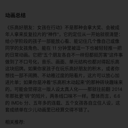
动画总结
《乐高好朋友：女孩在行动》不是那种会拿大奖、会被成
年人拿来反复拉片的"神作"，它的定位从一开始就很清楚：
给小学阶段的孩子一部能放心看、能记住几个像自己或像
同学的女孩角色、能在 11 分钟里被逗一下也被轻轻推一把
的日常动画。它把"五个朋友各自不一样但都挺厉害"这件事
做到了不口号化，音乐、画面、单元结构也都对得起乐高
这块招牌。如果你家孩子在玩乐高好朋友的积木，或者你
想找一部不闹腾、不幼稚过度的陪看片，这片可以放心加
进片单；如果你是冲着"乐高积木动起来"的那种砖块趣味来
的，可能会觉得这一版人设太真人化——那就往前翻 2014
年那批更"砖"的短片，两条线口味不一样。整体而言，6.6
的 IMDb 分、五年多的连载、五个女孩各自立住人设，这
套成绩单在少儿动画里已经算交得不错了。
相关推荐: