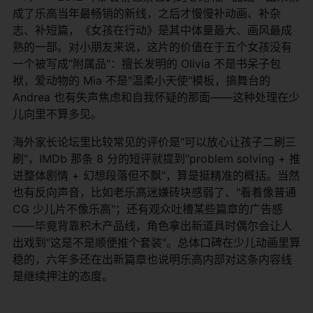
成了乐高当年最畅销的新线，之后才慢慢补动画、补杂
志、补短篇，《女孩在行动》是其中体量最大、画风最成
熟的一部。对小朋友来说，这片的价值在于五个女孩没有
一个被写成"附属品"：擅长发明的 Olivia 不是书呆子包
袱，爱动物的 Mia 不是"温柔小天使"模板，搞舞台的
Andrea 也有失声焦虑和自我怀疑的那面——这种处理在少
儿向里不算多见。
海外家长论坛里比较常见的评价是"可以放心让孩子二刷三
刷"，IMDb 那条 8 分的短评就提到"problem solving + 推
进整体剧情 + 幻想段落但不飘"，算是挺精准的概括。当然
也有反向声音，比如老乐高迷嫌砖块感弱了、"看着像普通
CG 少儿片不像乐高"；还有观众吐槽某些篇章的广告感
——毕竟背靠积木产品线，角色拿出新道具时偶尔会让人
出戏到"这是不是顺便推个套装"。总体口碑在少儿动画里算
稳的，六年多还在出新篇章也说明乐高内部对这条内容线
是继续押注的态度。