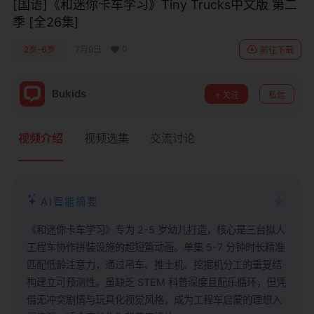
[国语]《和迷你卡车学习》Tiny Trucks中文版 第二
季 [全26集]
0
2岁-6岁
7月9日
前往下载
Bukids
关注
私信
视频介绍
视频选集
交流讨论
AI智能摘要
《和迷你卡车学习》专为 2-5 岁幼儿打造，核心是三台拟人
工程车协作拼装设施的超短篇动画。单集 5-7 分钟时长精准
匹配低龄注意力，通过吊车、推土机、挖掘机分工的重复结
构建立可预测性。虽缺乏 STEM 科普深度且配乐循环，但凭
借无冲突剧情与玩具化视觉风格，成为工程车启蒙的理想入