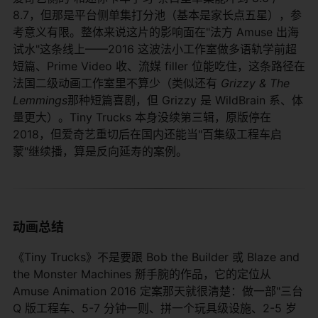
8.7，但那是平台侧单集打分池（基本是家长点五星），参
考意义有限。整体来说这片的影响面在"法方 Amuse 出海
试水"这条线上——2016 这波法小工作室做多语轨学前超
短篇、Prime Video 收、流媒 filler 位能吃住，这条路径在
法国二级动画工作室里不算少（类似还有
Grizzy & The
Lemmings
那种短篇喜剧，但 Grizzy 是 WildBrain 系、体
量更大）。Tiny Trucks 本身没续第三辑，原版停在
2018，但爱奇艺重切后在国内还能当"百集级工程车启
蒙"继续播，算是反向延寿的案例。
动画总结
《Tiny Trucks》不是要跟 Bob the Builder 或 Blaze and
the Monster Machines 掰手腕的作品，它的定位从
Amuse Animation 2016 定案那天就很清楚：做一部"三台
Q 版工程车、5-7 分钟一则、拼一个玩具级设施、2-5 岁