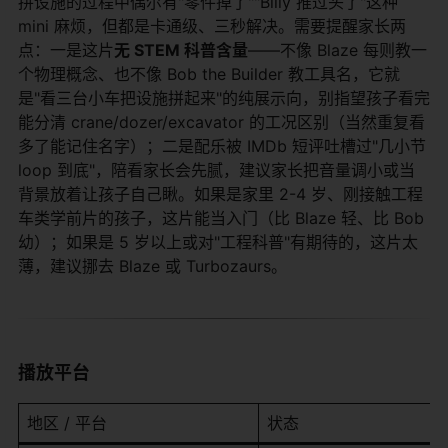
拼设施的过程中偶尔有"零件掉了""Billy 推过头了"这种
mini 麻烦，但都是卡通级、三秒解决。需要提醒家长两
点：一是这片
无 STEM 科普含量
——不像 Blaze 每则教一
个物理概念、也不像 Bob the Builder 教工具名，它就
是"看三台小车把设施拼起来"的纯展示向，别指望孩子看完
能分清 crane/dozer/excavator 的工况区别（当然重复看
多了能记住名字）；二是配乐被 IMDb 短评吐槽过"几小节
loop 到底"，陪看家长会先腻，建议家长把音量调小或当
背景放着让孩子自己瞅。如果是家里 2-4 岁、刚接触工程
车类学前片的孩子，这片能当入门（比 Blaze 轻、比 Bob
幼）；如果是 5 岁以上或对"工程科普"有期待的，这片太
薄，建议挪去 Blaze 或 Turbozaurs。
播放平台
地区 / 平台
状态