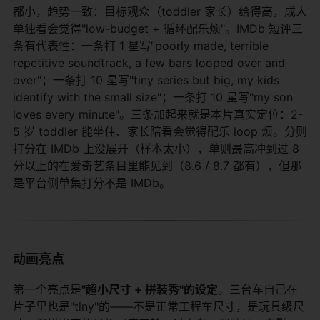
都小，趋势一致：目标观众（toddler 家长）给得高，成人
单独看会觉得"low-budget + 循环配乐烦"。IMDb 短评三
条有代表性：一条打 1 星写"poorly made, terrible
repetitive soundtrack, a few bars looped over and
over"；一条打 10 星写"tiny series but big, my kids
identify with the small size"；一条打 10 星写"my son
loves every minute"。三条加起来就是本片真实定位：2-
5 岁 toddler 能坐住、家长陪看会觉得配乐 loop 烦。分则
打分在 IMDb 上没展开（样本太小），单则最高冲到过 8
分以上的在爱奇艺条目里能见到（8.6 / 8.7 都有），但那
是平台侧单集打分不是 IMDb。
动画亮点
第一个亮点是
"超小尺寸 + 拼装秀"的设定
。三台车自己在
片子里也是"tiny"的——不是正常工程车尺寸，是玩具级尺