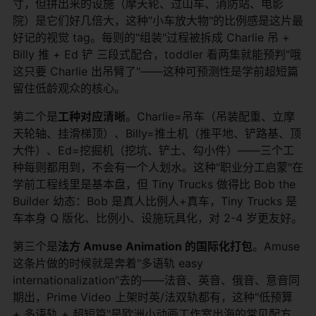
寸，但拼出来的设施（摩天轮、过山车、消防站、电影
院）是它们好几倍大，这种"小车放大物"的比例感是这片最
好记的视觉 tag。每则的"组装"过程被拆成 Charlie 吊 +
Billy 推 + Ed 铲 三段式配合，toddler 看两集就能预判"哦
这只要 Charlie 出吊臂了"——这种可预测性是学前超短篇
留住低龄观众的核心。
第二个是
工种对应清晰
。Charlie=吊车（吊装配重、立摩
天轮轴、挂滑梯顶）、Billy=推土机（推平地、铲路基、顶
大件）、Ed=挖掘机（挖坑、铲土、勾小件）——三个工
种每则都用到，不会有一个人划水。这种"职业分工启蒙"在
学前工程线里是基本盘，但 Tiny Trucks 做得比 Bob the
Builder 幼态：Bob 是真人比例人+真车，Tiny Trucks 是
车本身 Q 版化、比例小、设施玩具化，对 2-4 岁更友好。
第三个是
法方 Amuse Animation 的国际化打包
。Amuse
这条片做的时候就是奔着"多语轨 easy
internationalization"去的——法音、英音、俄音、意音同
期出，Prime Video 上架时英/法双轨都有，这种"低预算
+ 多语轨 + 超短篇"是欧洲小动画工作室出海的常见配方，