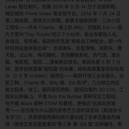
Lener 担任制片。首播 2016 年 9 月 14 日于法国亮相，
随后铺到 Prime Video 等全球平台，2018 年 7 月 24 日
第二辑收尾，原版合计两辑。故事主轴极简单：三台小型
工程车——吊车 Charlie、推土机 Billy、挖掘机 Ed——是
片子里叫"Tiny Trucks"的三个小伙伴，每台车都拟人化、
会说话、有性格，每则的任务是"用各自工种配合，把一件
好玩的设施拼装出来"：冰淇淋车、巨型滑梯、消防车、摩
天轮、过山车、棉花糖机、泡泡糖贩卖机、热气球、潜水
艇、电影院、医院……清单能拉很长。单则长度 5 到 7 分
钟，是学前档里偏"超短篇"的体量，结构高度重复但目标观
众（2-5 岁 toddler）接得住——每则开场三台车碰头、分
配工种、Charlie 吊、Billy 推、Ed 挖/铲，几分钟之内设
施立起来，收工。画风是低饱和、圆润边角的 3D CGI，工
程车比例偏 Q、不像 Bob the Builder 那种写实工程线，
也不像 Blaze 那种 STEM 科普线，更接近"玩具化拼装
秀"——这也是为什么国内爱奇艺引进时译名叫《和迷你卡
车学习》，并把原版两辑的碎片重切成了多季百集级的编
排（爱奇艺条目里能看到"第三季 第 156 集"这种编号，那