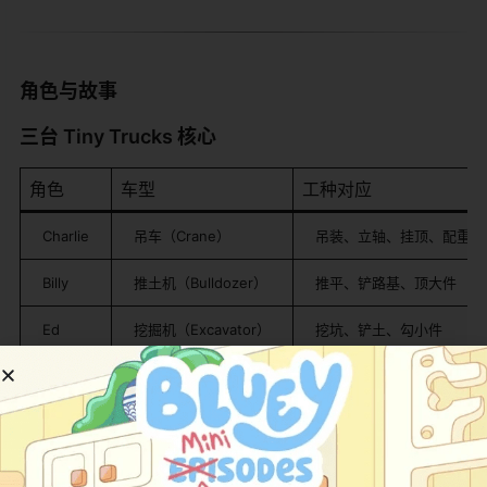
角色与故事
三台 Tiny Trucks 核心
角色
车型
工种对应
Charlie
吊车（Crane）
吊装、立轴、挂顶、配重
Billy
推土机（Bulldozer）
推平、铲路基、顶大件
Ed
挖掘机（Excavator）
挖坑、铲土、勾小件
三台车都是拟人化设计：有脸（圆眼、微笑嘴）、有声
线、会互相喊名字分配任务，但没有手（还是车臂车
铲），"干活"时就是用原本的工程机构——Charlie 出吊
臂、Billy 出铲刀、Ed 出挖斗，这点比纯"车变机器人"的线