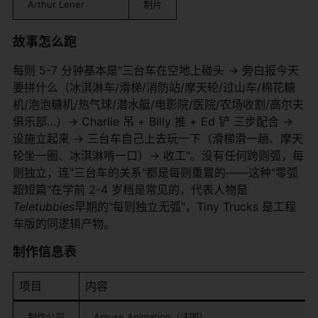
Arthur Lener
制片
故事怎么跑
每则 5-7 分钟基本是"三台车在空地上碰头 → 旁白报今天
要拼什么（冰淇淋车/滑梯/消防站/摩天轮/过山车/棉花糖
机/泡泡糖机/热气球/潜水艇/电影院/医院/农场收割/高尔夫
俱乐部…）→ Charlie 吊 + Billy 推 + Ed 铲 三步配合 →
设施立起来 → 三台车自己上去玩一下（滑梯滑一趟、摩天
轮坐一圈、冰淇淋啃一口）→ 收工"。没有任何跨则弧，每
则独立，连"三台车的关系"都是每则重置的——这种"零弧
超短篇"在学前 2-4 岁档是常见的，代表人物是
Teletubbies
早期的"每则独立无弧"，Tiny Trucks 是工程
车版的同逻辑产物。
制作信息表
项目
内容
制作公司
Amuse Animation（法国）