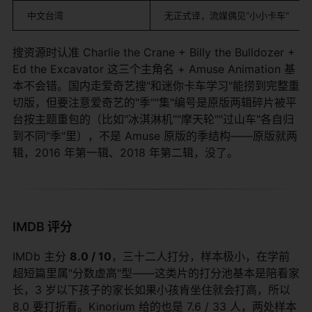
中文台湾
无正式译，流媒偶见"小小卡车"
搜资源时认准 Charlie the Crane + Billy the Bulldozer +
Ed the Excavator 这三个主角名 + Amuse Animation 基
本不会错。国内走爱奇艺搜"和迷你卡车学习"能捞到完整重
切版，但要注意爱奇艺的"季""集"编号是原版两辑碎片被平
台按主题重包的（比如"冰淇淋机""摩天轮""过山车"各自归
到不同"季"里），不是 Amuse 原版的季结构——原版就两
辑，2016 年第一辑、2018 年第二辑，没了。
IMDB 评分
IMDb 主分
8.0 / 10
，三十二人打分，样本极小，在学前
超短篇里属"分数虚高"型——这类片的打分池基本是陪看家
长，3 岁以下孩子的家长如果小孩肯坐住就会打高，所以
8.0 要打折看。Kinorium 给的也是 7.6 / 33 人，两处样本