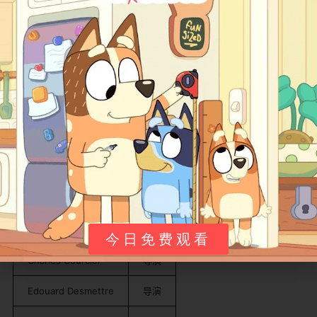
诚实，toddler 看的是"车还是车、但会说话会配合"。
旁白
角色
身份
配音
Narrator（韩语版）
旁白
June Yoon（IMDb 记 18 
英语原版旁白 IMDb 未单列，法版由 Amuse 本地班底
配。整体旁白功能是"报任务 + 报步骤 + 收尾一句小结"，
不参与剧情。
制作侧
角色
职位
今日免费观看
Charles Courcier
导演
Edouard Desmettre
导演