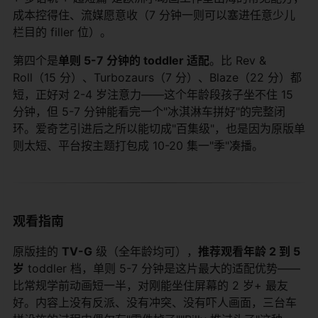
成本控得住、流媒愿意收（7 分钟一则可以塞进任意少儿
栏目的 filler 位）。
第四个是
单则 5-7 分钟的 toddler 适配
。比 Rev &
Roll（15 分）、Turbozaurs（7 分）、Blaze（22 分）都
短，正好对 2-4 岁注意力——这个年龄段孩子坐不住 15
分钟，但 5-7 分钟能看完一个"冰淇淋车拼好"的完整闭
环。爱奇艺引进后之所以能切成"百集级"，也是因为原版单
则太短、平台按主题打包成 10-20 集一"季"凑播。
观看指南
原版挂的
TV-G
​ 级（全年龄均可），
推荐观看年龄 2 到 5
岁
​ toddler 档，单则 5-7 分钟是这片最大的适配优势——
比常规学前动画短一半，对刚能坐住屏幕的 2 岁+ 最友
好。内容上没有反派、没有冲突、没有吓人画面，三台车